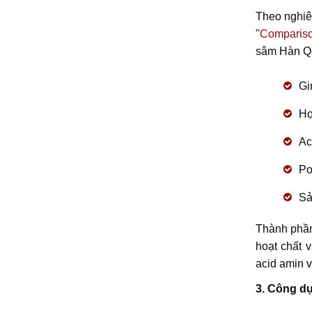
Theo nghiê
"
Comparison
sâm Hàn Qu
Gi
Hợ
Ac
Po
Sả
Thành phần
hoạt chất 
acid amin v
3. Công d