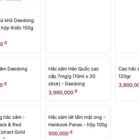
củ khô Daedong
hộp thiếc 150g
đ
00
HẾT
HẾT
HÀNG
HÀNG
sâm Daedong
Hắc sâm Hàn Quốc cao
Cao hắc
cấp 7mg/g (10ml x 30
120gr
stick) - Daedong
đ
00
3,800,0
đ
3,990,000
HẾT
HÀNG
g hắc sâm -
Hắc sâm lát tẩm mật ong -
ack & Red
Hankook Panax - hộp 100g
xtract Gold
đ
500,000