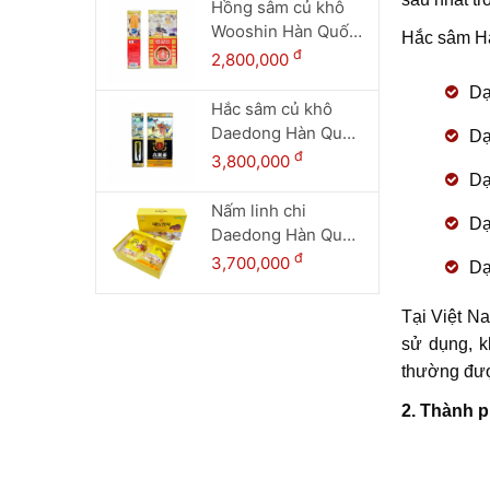
Hồng sâm củ khô
Wooshin Hàn Quốc
Hắc sâm Hà
hộp thiếc 300g - 15
đ
2,800,000
củ
Dạ
Hắc sâm củ khô
Daedong Hàn Quốc
Dạ
hộp thiếc 150g (6-
đ
3,800,000
10 củ)
Dạ
Nấm linh chi
Dạ
Daedong Hàn Quốc
hộp 1 kg
đ
3,700,000
Dạ
Tại Việt N
sử dụng, k
thường đượ
2. Thành 