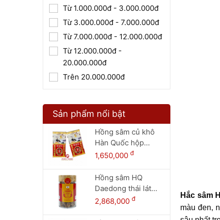
Từ 1.000.000đ - 3.000.000đ
Từ 3.000.000đ - 7.000.000đ
Từ 7.000.000đ - 12.000.000đ
Từ 12.000.000đ -
20.000.000đ
Trên 20.000.000đ
Sản phẩm nổi bật
Hồng sâm củ khô
Hàn Quốc hộp
thiếc 150g - 8 củ
đ
1,650,000
Hồng sâm HQ
Daedong thái lát
Hắc sâm 
(200g dạng lọ)
đ
2,868,000
màu đen, n
sâu nhất t