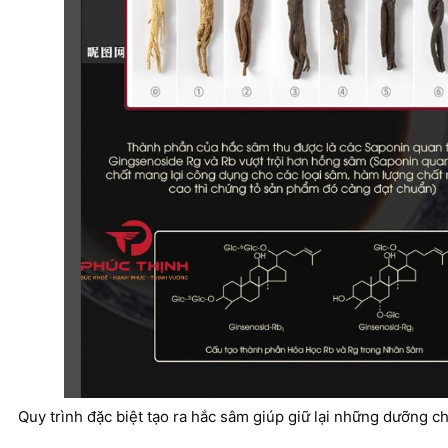
Quy trình đặc biệt tạo ra hắc sâm giúp giữ lại những dưỡng c