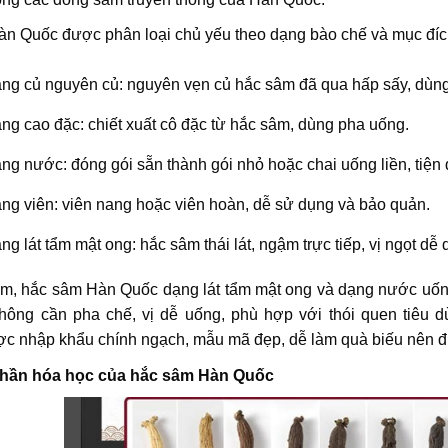
n Quốc được phân loại chủ yếu theo dạng bào chế và mục đíc
ng củ nguyên củ: nguyên vẹn củ hắc sâm đã qua hấp sấy, dùn
ng cao đặc: chiết xuất cô đặc từ hắc sâm, dùng pha uống.
ng nước: đóng gói sẵn thành gói nhỏ hoặc chai uống liền, tiện
ng viên: viên nang hoặc viên hoàn, dễ sử dụng và bảo quản.
ng lát tẩm mật ong: hắc sâm thái lát, ngậm trực tiếp, vị ngọt dễ 
am, hắc sâm Hàn Quốc dạng lát tẩm mật ong và dạng nước uống l
hông cần pha chế, vị dễ uống, phù hợp với thói quen tiêu d
c nhập khẩu chính ngạch, mẫu mã đẹp, dễ làm quà biếu nên đ
phần hóa học của hắc sâm Hàn Quốc