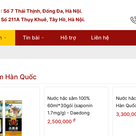
: Số 7 Thái Thịnh, Đống Đa, Hà Nội.
 Số 211A Thụy Khuê, Tây Hồ, Hà Nội.
m
Tin bài
Hỗ trợ
Liên hệ
m Hàn Quốc
Nước hắc sâm 100%
Nước hắ
60ml*30gói (saponin
Hàn Quốc
1.7mg/g) - Daedong
3,300,0
đ
2,500,000