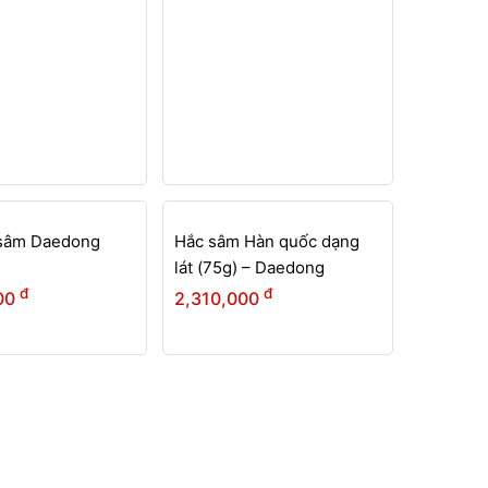
 sâm Daedong
Hắc sâm Hàn quốc dạng
lát (75g) – Daedong
đ
đ
00
2,310,000