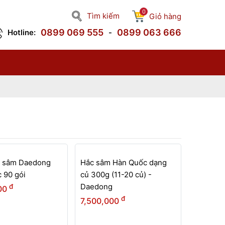
0
Tìm kiếm
Giỏ hàng
0899 069 555
0899 063 666
Hotline:
-
c sâm Daedong
Hắc sâm Hàn Quốc dạng
 90 gói
củ 300g (11-20 củ) -
Daedong
đ
00
đ
7,500,000