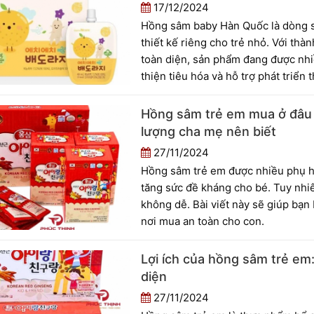
17/12/2024
Hồng sâm baby Hàn Quốc là dòng s
thiết kế riêng cho trẻ nhỏ. Với thà
toàn diện, sản phẩm đang được nhiề
thiện tiêu hóa và hỗ trợ phát triển 
thành phần, cơ chế tác dụng và c
sóc sức khỏe trẻ nhỏ.
Hồng sâm trẻ em mua ở đâu 
lượng cha mẹ nên biết
27/11/2024
Hồng sâm trẻ em được nhiều phụ h
tăng sức đề kháng cho bé. Tuy nhi
không dễ. Bài viết này sẽ giúp bạn
nơi mua an toàn cho con.
Lợi ích của hồng sâm trẻ em:
diện
27/11/2024