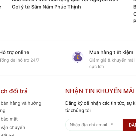
c
Gợi ý từ Sâm Nấm Phúc Thịnh
B
C
P
Hỗ trợ online
Mua hàng tiết kiệm
Tổng đài hỗ trợ 24/7
Giảm giá & khuyến mãi 
cực lớn
ch đổi trả
NHẬN TIN KHUYẾN MÃI
 bán hàng và hướng
Đăng ký để nhận các tin tức, sự 
àng
từ chúng tôi
 bảo mật
ĐĂ
 vận chuyển
đổi trả