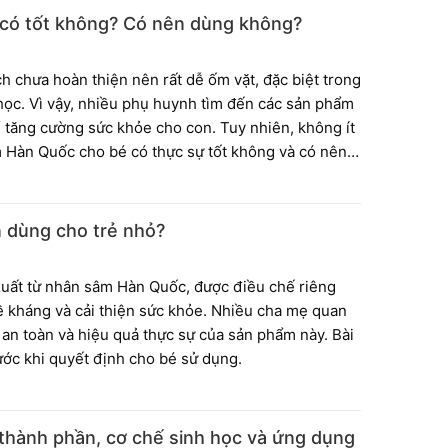
g sâm cho bé an toàn và hiệu quả hơn.
có tốt không? Có nên dùng không?
ch chưa hoàn thiện nên rất dễ ốm vặt, đặc biệt trong
i học. Vì vậy, nhiều phụ huynh tìm đến các sản phẩm
 tăng cường sức khỏe cho con. Tuy nhiên, không ít
 Hàn Quốc cho bé có thực sự tốt không và có nên
 dưới đây sẽ giúp bạn hiểu rõ hơn trước khi lựa
n dùng cho trẻ nhỏ?
uất từ nhân sâm Hàn Quốc, được điều chế riêng
ề kháng và cải thiện sức khỏe. Nhiều cha mẹ quan
an toàn và hiệu quả thực sự của sản phẩm này. Bài
rước khi quyết định cho bé sử dụng.
thành phần, cơ chế sinh học và ứng dụng