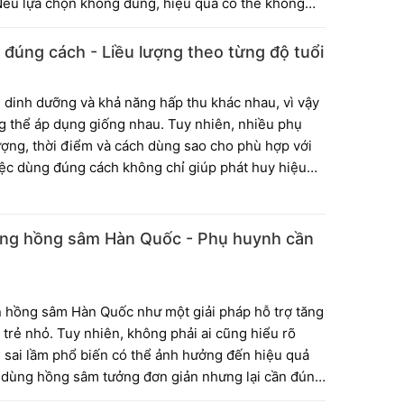
Nếu lựa chọn không đúng, hiệu quả có thể không
với thể trạng của trẻ. Bài viết dưới đây sẽ giúp
a lựa chọn phù hợp hơn cho bé.
đúng cách - Liều lượng theo từng độ tuổi
 dinh dưỡng và khả năng hấp thu khác nhau, vì vậy
 thể áp dụng giống nhau. Tuy nhiên, nhiều phụ
ượng, thời điểm và cách dùng sao cho phù hợp với
Việc dùng đúng cách không chỉ giúp phát huy hiệu
dụng lâu dài. Bài viết dưới đây sẽ hướng dẫn chi
eo từng độ tuổi để phụ huynh dễ dàng áp dụng.
dùng hồng sâm Hàn Quốc - Phụ huynh cần
 hồng sâm Hàn Quốc như một giải pháp hỗ trợ tăng
 trẻ nhỏ. Tuy nhiên, không phải ai cũng hiểu rõ
sai lầm phổ biến có thể ảnh hưởng đến hiệu quả
ệc dùng hồng sâm tưởng đơn giản nhưng lại cần đúng
iểm. Bài viết dưới đây sẽ giúp bạn nhận diện những