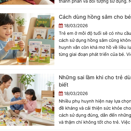
thành phần và đối tượng sử dụng. 
như mong muốn hoặc không phù hợp 
bạn hiểu rõ sự khác nhau để đưa r
Cách dùng hồng sâm cho bé 
18/03/2026
Trẻ em ở mỗi độ tuổi sẽ có nhu cầu
cách sử dụng hồng sâm cũng không
huynh vẫn còn khá mơ hồ về liều l
từng giai đoạn phát triển của bé. 
quả mà còn đảm bảo an toàn khi sử 
tiết cách dùng hồng sâm cho bé th
Những sai lầm khi cho trẻ 
biết
18/03/2026
Nhiều phụ huynh hiện nay lựa chọn
đề kháng và cải thiện sức khỏe cho
cách sử dụng đúng, dẫn đến những 
và thậm chí không tốt cho trẻ. Vi
sản phẩm, đúng liều và đúng thời đ