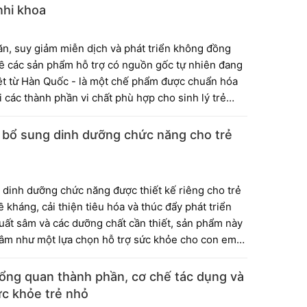
nhi khoa
 ăn, suy giảm miễn dịch và phát triển không đồng
ề các sản phẩm hỗ trợ có nguồn gốc tự nhiên đang
iệt từ Hàn Quốc - là một chế phẩm được chuẩn hóa
 các thành phần vi chất phù hợp cho sinh lý trẻ
 điểm thành phần, cơ chế sinh học và các ứng dụng
 thực hành chăm sóc sức khỏe nhi khoa hiện đại.
p bổ sung dinh dưỡng chức năng cho trẻ
dinh dưỡng chức năng được thiết kế riêng cho trẻ
ề kháng, cải thiện tiêu hóa và thúc đẩy phát triển
xuất sâm và các dưỡng chất cần thiết, sản phẩm này
âm như một lựa chọn hỗ trợ sức khỏe cho con em
t cách khách quan về thành phần, tác dụng và lưu ý
ăm sóc trẻ.
ng quan thành phần, cơ chế tác dụng và
c khỏe trẻ nhỏ