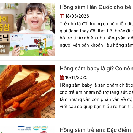
sai lầm thường gặp để sử dụng hồn
Hồng sâm Hàn Quốc cho bé 
18/03/2026
Trẻ nhỏ là đối tượng có hệ miễn dị
giai đoạn thay đổi thời tiết hoặc đ
hỗ trợ từ tự nhiên như hồng sâm để
người vẫn băn khoăn liệu hồng sâm
sử dụng cho trẻ hay không. Bài viết
chọn.
Hồng sâm baby là gì? Có nê
10/11/2025
Hồng sâm baby là sản phẩm chiết x
cho trẻ em nhằm hỗ trợ tăng sức đ
tâm nhưng vẫn còn phân vân về độ 
viết sau sẽ giúp bạn hiểu rõ hơn t
Hồng sâm trẻ em: Đặc điểm 