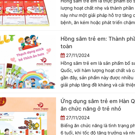
Hồng sâm trẻ em là thực phẩm bổ s
lượng hoạt chất nhẹ và thành phần
này như một giải pháp hỗ trợ tăng 
bệnh, ăn kém hoặc phát triển chậm. 
sâm trẻ em dưới góc nhìn khoa học,
cho bé.
Hồng sâm trẻ em: Thành phầ
toàn
27/11/2024
Hồng sâm trẻ em là sản phẩm bổ s
Quốc, với hàm lượng hoạt chất và 
gần đây, sản phẩm này được nhiều
giải pháp tăng đề kháng và cải thiệ
toàn, cần hiểu rõ thành phần, côn
từng độ tuổi.
Ứng dụng sâm trẻ em Hàn Quố
ăn chức năng ở trẻ nhỏ
27/11/2024
Biếng ăn chức năng là tình trạng ph
6 tuổi, khi tốc độ tăng trưởng và 