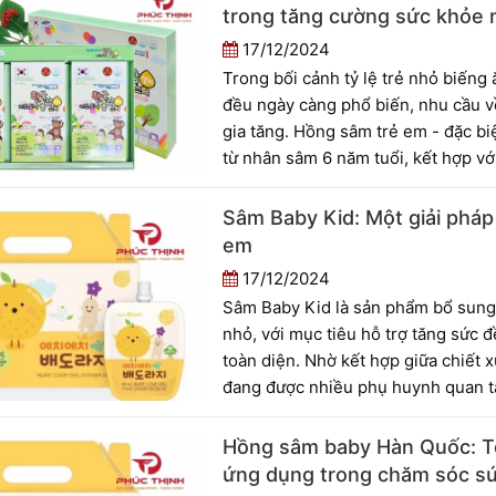
trong tăng cường sức khỏe 
17/12/2024
Trong bối cảnh tỷ lệ trẻ nhỏ biếng
đều ngày càng phổ biến, nhu cầu v
gia tăng. Hồng sâm trẻ em - đặc b
từ nhân sâm 6 năm tuổi, kết hợp với
nhỏ. Bài viết này sẽ phân tích đặc
nổi bật của hồng sâm trẻ em trong
Sâm Baby Kid: Một giải phá
em
17/12/2024
Sâm Baby Kid là sản phẩm bổ sung 
nhỏ, với mục tiêu hỗ trợ tăng sức đ
toàn diện. Nhờ kết hợp giữa chiết 
đang được nhiều phụ huynh quan t
mình. Bài viết này sẽ trình bày mộ
khi sử dụng sâm Baby Kid trong ch
Hồng sâm baby Hàn Quốc: Tổ
ứng dụng trong chăm sóc sứ