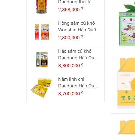
Daedong thái lát
(200g dạng lọ)
đ
2,868,000
Hồng sâm củ khô
Wooshin Hàn Quốc
hộp thiếc 300g - 15
đ
2,800,000
củ
Hắc sâm củ khô
Daedong Hàn Quốc
hộp thiếc 150g (6-
đ
3,800,000
10 củ)
Nấm linh chi
Daedong Hàn Quốc
hộp 1 kg
đ
3,700,000