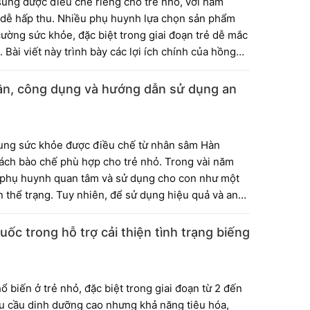
ung được điều chế riêng cho trẻ nhỏ, với hàm
 dễ hấp thu. Nhiều phụ huynh lựa chọn sản phẩm
cường sức khỏe, đặc biệt trong giai đoạn trẻ dễ mắc
Bài viết này trình bày các lợi ích chính của hồng
 giúp cha mẹ hiểu rõ trước khi quyết định sử dụng
n, công dụng và hướng dẫn sử dụng an
ung sức khỏe được điều chế từ nhân sâm Hàn
cách bào chế phù hợp cho trẻ nhỏ. Trong vài năm
 phụ huynh quan tâm và sử dụng cho con như một
n thể trạng. Tuy nhiên, để sử dụng hiệu quả và an
g dụng thực tế và hướng dẫn dùng đúng cách theo
c trong hỗ trợ cải thiện tình trạng biếng
ổ biến ở trẻ nhỏ, đặc biệt trong giai đoạn từ 2 đến
nhu cầu dinh dưỡng cao nhưng khả năng tiêu hóa,