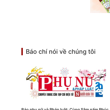
Báo chí nói về chúng tôi
ành
Báo phụ nữ và Pháp luật: Cùng Sâm nấm Phúc