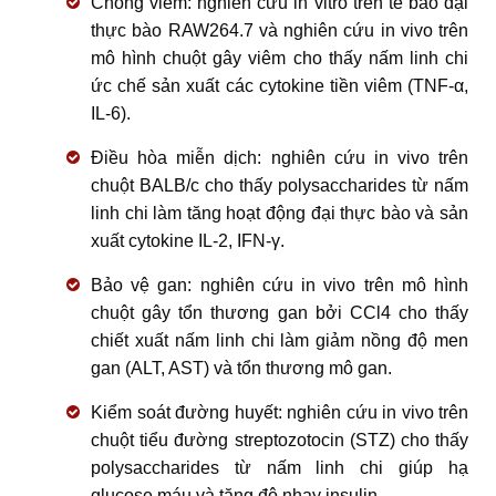
Chống viêm: nghiên cứu in vitro trên tế bào đại
thực bào RAW264.7 và nghiên cứu in vivo trên
mô hình chuột gây viêm cho thấy nấm linh chi
ức chế sản xuất các cytokine tiền viêm (TNF-α,
IL-6).
Điều hòa miễn dịch: nghiên cứu in vivo trên
chuột BALB/c cho thấy polysaccharides từ nấm
linh chi làm tăng hoạt động đại thực bào và sản
xuất cytokine IL-2, IFN-γ.
Bảo vệ gan: nghiên cứu in vivo trên mô hình
chuột gây tổn thương gan bởi CCl4 cho thấy
chiết xuất nấm linh chi làm giảm nồng độ men
gan (ALT, AST) và tổn thương mô gan.
Kiểm soát đường huyết: nghiên cứu in vivo trên
chuột tiểu đường streptozotocin (STZ) cho thấy
polysaccharides từ nấm linh chi giúp hạ
glucose máu và tăng độ nhạy insulin.