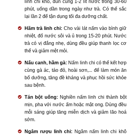
linh chi khô, đun cùng 1-2 lít nước trong 30-60
phút, uống dần trong ngày như trà. Có thể sắc
lại lần 2 để tận dụng tối đa dưỡng chất.
Hãm trà linh chi:
Cho vài lát nấm vào bình giữ
nhiệt, đổ nước sôi và ủ trong 15-20 phút. Nước
trà có vị đắng nhẹ, dùng đều giúp thanh lọc cơ
thể và giảm mệt mỏi.
Nấu canh, hầm gà:
Nấm linh chi có thể kết hợp
cùng gà ác, táo đỏ, hoài sơn,... để làm món ăn
bổ dưỡng, tăng đề kháng và phục hồi sức khỏe
sau bệnh.
Tán bột uống:
Nghiền nấm linh chi thành bột
mịn, pha với nước ấm hoặc mật ong. Dùng đều
mỗi sáng giúp tăng miễn dịch và giảm lão hoá
sớm.
Ngâm rượu linh chi:
Ngâm nấm linh chi khô