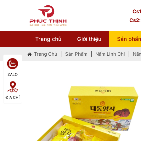
Cs1
Cs2:
T
lu
Trang chủ
Giới thiệu
Sản phẩ
N
Trang Chủ
|
Sản Phẩm
|
Nấm Linh Chi
|
Nấm
X
Q
ZALO
ĐỊA CHỈ