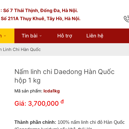
: Số 7 Thái Thịnh, Đống Đa, Hà Nội.
 Số 211A Thụy Khuê, Tây Hồ, Hà Nội.
hành phần chính:
100% nấm linh chi đỏ Hàn Quốc (Ganoder
cidum) sấy khô, thái lát.
m
Tin bài
Hỗ trợ
Liên hệ
hà sản xuất:
Daedong Korea Ginseng Co., Ltd
 Linh Chi Hàn Quốc
uất xứ:
Hàn Quốc.
uy cách đóng gói:
1kg
Nấm linh chi Daedong Hàn Quốc
hộp 1 kg
Mã sản phẩm:
lcda1kg
đ
Giá:
3,700,000
Thành phần chính:
100% nấm linh chi đỏ Hàn Quốc