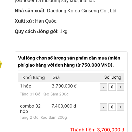
(Ganoderma lucidum) sấy khô, thái lát.
Nhà sản xuất:
Daedong Korea Ginseng Co., Ltd
Xuất xứ:
Hàn Quốc.
Quy cách đóng gói:
1kg
Vui lòng chọn số lượng sản phẩm cần mua (miễn
phí giao hàng với đơn hàng từ 750.000 VNĐ).
Khối lượng
Giá
Số lượng
1 hộp
3,700,000 đ
Tặng 01 Gói Kẹo Sâm 200g
combo 02
7,400,000 đ
hộp
Tặng 2 Gói Kẹo Sâm 200g
Thành tiền:
3,700,000
đ