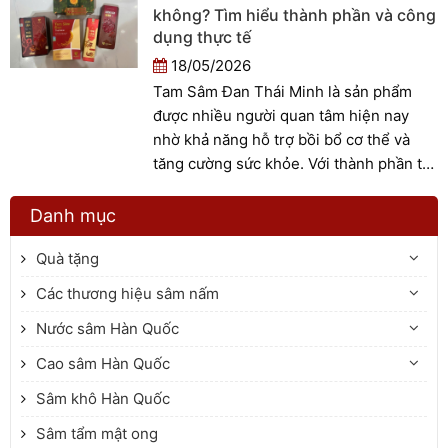
kháng và cải thiện sức khỏe tổng thể.
không? Tìm hiểu thành phần và công
Vậy dương sâm linh đan có thành phần
dụng thực tế
gì và công dụng ra sao? Hãy cùng tìm
18/05/2026
hiểu trong bài viết dưới đây.
Tam Sâm Đan Thái Minh là sản phẩm
được nhiều người quan tâm hiện nay
nhờ khả năng hỗ trợ bồi bổ cơ thể và
tăng cường sức khỏe. Với thành phần từ
các dược liệu quen thuộc như đảng sâm,
đan sâm và cát sâm, sản phẩm thường
Danh mục
được lựa chọn cho người cơ thể mệt
Quà tặng
mỏi, suy nhược hoặc cần chăm sóc thể
trạng hàng ngày. Vậy Tam Sâm Đan Thái
Các thương hiệu sâm nấm
Minh có tốt không? Thành phần trong
Nước sâm Hàn Quốc
sản phẩm gồm những gì và công dụng
thực tế ra sao? Hãy cùng sâm nấm Phúc
Cao sâm Hàn Quốc
Thịnh tìm hiểu chi tiết trong bài viết
Sâm khô Hàn Quốc
dưới đây nhé.
Sâm tẩm mật ong