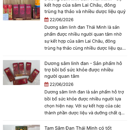
cùng tìm hiểu trong bài viết dưới đây.
kết hợp của sâm Lai Châu, đông
trùng hạ thảo và nhiều dược liệu quý
22/06/2026
Dương sâm linh đan Thái Minh là sản
phẩm được nhiều người quan tâm nhờ
sự kết hợp của sâm Lai Châu, đông
trùng hạ thảo cùng nhiều dược liệu quý
khác. Vậy sản phẩm có thành phần gì,
công dụng ra sao và cách sử dụng như
Dương sâm linh đan - Sản phẩm hỗ
thế nào? Hãy cùng tìm hiểu trong bài
trợ bồi bổ sức khỏe được nhiều
viết dưới đây.
người quan tâm
22/06/2026
Dương sâm linh đan là sản phẩm hỗ trợ
bồi bổ sức khỏe được nhiều người lựa
chọn hiện nay. Với sự kết hợp của các
thành phần dược liệu và dưỡng chất quý,
sản phẩm được sử dụng nhằm hỗ trợ
nâng cao thể trạng, tăng cường sức đề
Tam Sâm Đan Thái Minh có tốt