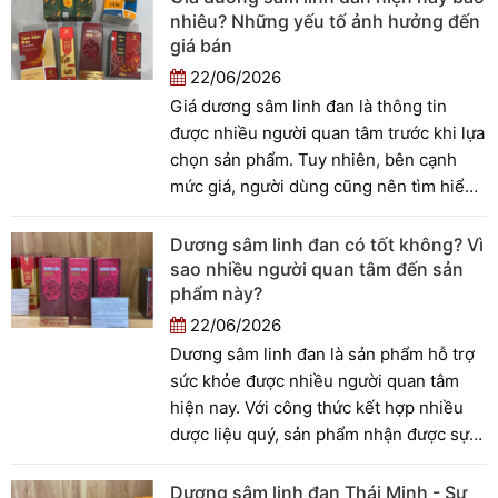
nhiêu? Những yếu tố ảnh hưởng đến
giá bán
22/06/2026
Giá dương sâm linh đan là thông tin
được nhiều người quan tâm trước khi lựa
chọn sản phẩm. Tuy nhiên, bên cạnh
mức giá, người dùng cũng nên tìm hiểu
về thành phần, nguồn gốc và công dụng
để có cái nhìn toàn diện hơn. Vậy giá
Dương sâm linh đan có tốt không? Vì
dương sâm linh đan hiện nay bao nhiêu
sao nhiều người quan tâm đến sản
và những yếu tố nào ảnh hưởng đến giá
phẩm này?
bán? Hãy cùng tìm hiểu trong bài viết
22/06/2026
dưới đây.
Dương sâm linh đan là sản phẩm hỗ trợ
sức khỏe được nhiều người quan tâm
hiện nay. Với công thức kết hợp nhiều
dược liệu quý, sản phẩm nhận được sự
chú ý của không ít người dùng. Vậy
dương sâm linh đan có tốt không? Hãy
Dương sâm linh đan Thái Minh - Sự