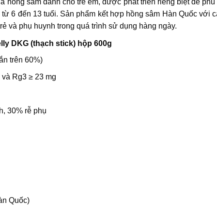
 hồng sâm dành cho trẻ em, được phát triển riêng biệt để phù 
ẻ từ 6 đến 13 tuổi. Sản phẩm kết hợp hồng sâm Hàn Quốc với c
 trẻ và phụ huynh trong quá trình sử dụng hàng ngày.
lly DKG (thạch stick) hộp 600g
ắn trên 60%)
 và Rg3 ≥ 23 mg
nh, 30% rễ phụ
Hàn Quốc)