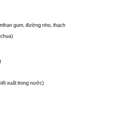
anthan gum, đường nho, thạch
 chua)
)
hiết xuất trong nước)