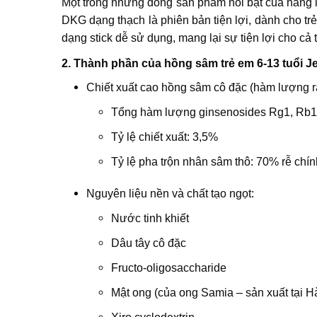
Một trong những dòng sản phẩm nổi bật của hãng là
DKG dạng thạch là phiên bản tiện lợi, dành cho tr
dạng stick dễ sử dụng, mang lại sự tiện lợi cho cả
2. Thành phần của hồng sâm trẻ em 6-13 tuổi Je
Chiết xuất cao hồng sâm cô đặc (hàm lượng r
Tổng hàm lượng ginsenosides Rg1, Rb1
Tỷ lệ chiết xuất: 3,5%
Tỷ lệ pha trộn nhân sâm thô: 70% rễ chí
Nguyên liệu nền và chất tạo ngọt:
Nước tinh khiết
Dâu tây cô đặc
Fructo-oligosaccharide
Mật ong (của ong Samia – sản xuất tại 