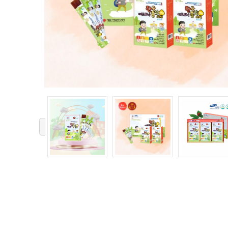
ph
N
X
Q
nh
‹
›