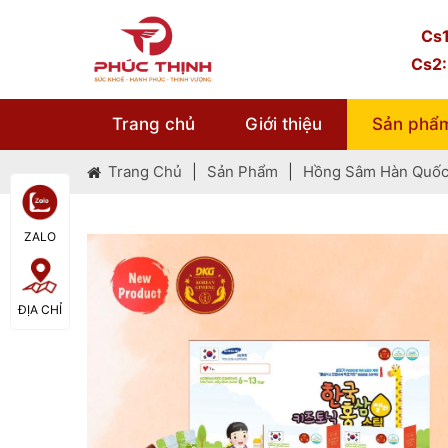
Cs1
Cs2:
T
rắ
Trang chủ
Giới thiệu
Sản phẩ
23
Trang Chủ
|
Sản Phẩm
|
Hồng Sâm Hàn Quốc
70
nư
xi
ZALO
gu
(h
câ
ĐỊA CHỈ
tr
kh
hỗ
k
hy
vi