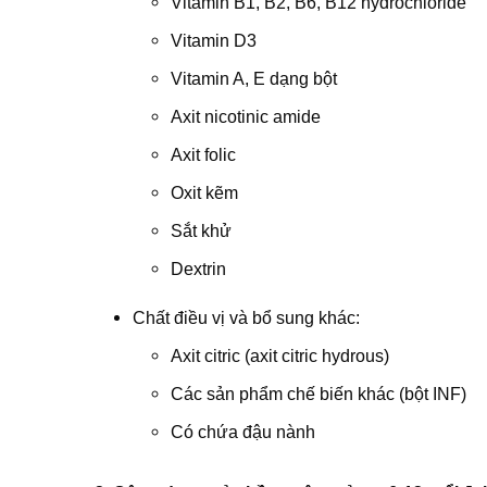
Vitamin B1, B2, B6, B12 hydrochloride
Vitamin D3
Vitamin A, E dạng bột
Axit nicotinic amide
Axit folic
Oxit kẽm
Sắt khử
Dextrin
Chất điều vị và bổ sung khác:
Axit citric (axit citric hydrous)
Các sản phẩm chế biến khác (bột INF)
Có chứa đậu nành