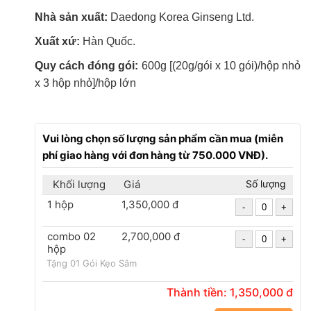
Nhà sản xuất:
Daedong Korea Ginseng Ltd.
Xuất xứ:
Hàn Quốc.
Quy cách đóng gói:
600g [(20g/gói x 10 gói)/hộp nhỏ
x 3 hộp nhỏ]/hộp lớn
Vui lòng chọn số lượng sản phẩm cần mua (miễn
phí giao hàng với đơn hàng từ 750.000 VNĐ).
Khối lượng
Giá
Số lượng
1 hộp
1,350,000 đ
combo 02
2,700,000 đ
hộp
Tặng 01 Gói Kẹo Sâm
Thành tiền:
1,350,000
đ