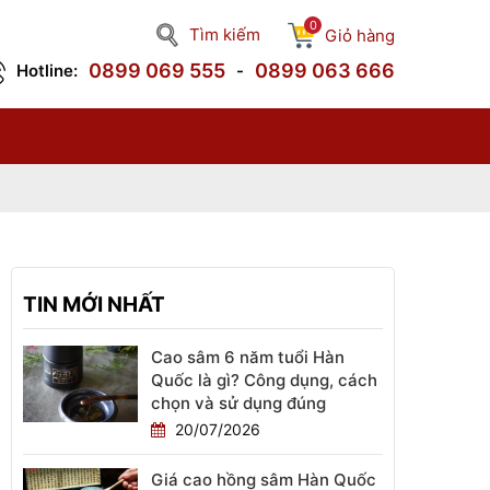
0
Tìm kiếm
Giỏ hàng
0899 069 555
0899 063 666
Hotline:
-
ợng
rên
hô:
ong
c),
ean
iên
 rễ
TIN MỚI NHẤT
tán
hợp
Cao sâm 6 năm tuổi Hàn
 C,
Quốc là gì? Công dụng, cách
chọn và sử dụng đúng
xit
20/07/2026
B1
hợp
Giá cao hồng sâm Hàn Quốc
sản