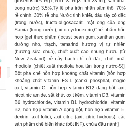
ginsenosides Rg1, Rb1 và Rg3 trên 23 mg, sản xuất
ẩm chế biến khác (bột INF), chứa đậu nành]
trong nước) 3,5%,Tỷ lệ pha trộn nhân sâm thô: 70%
rễ chính, 30% rễ phụ,Nước tinh khiết, dâu tây cô đặc
hà sản xuất:
Daedong Korea Ginseng Ltd.
(trong nước), fructo-oligosacarit, mật ong của ong
Samia (trong nước), xiro cyclodextrin,Chế phẩm hỗn
uất xứ:
Hàn Quốc.
hợp [gel thực phẩm (locust bean gum, xanthan gum,
uy cách đóng gói:
600g [(20g/gói x 10 gói)/hộp nhỏ x 3 
đường nho, thạch, tamarind hương vị tự nhiên
ỏ]/hộp lớn
(hương sữa chua), chiết xuất cao nhung hươu (từ
New Zealand), rễ cây bạch chỉ cô đặc, chiết xuất
rhodiola (chiết xuất rhodiola hoa tán trong nước-S)],
Bột pha chế hỗn hợp khoáng chất vitamin [hỗn hợp
khoáng chất vitamin FS-1 (canxi phosphat, magie
oxit, vitamin C, hỗn hợp vitamin B12 dạng bột, axit
nicotinic amide, sắt khử, oxit kẽm, vitamin D3, vitamin
B6 hydrochloride, vitamin B1 hydrochloride, vitamin
B2, hỗn hợp vitamin A dạng bột, hỗn hợp vitamin E,
dextrin, axit folic), axit citric (axit citric hydrous), các
sản phẩm chế biến khác (bột INF), chứa đậu nành]