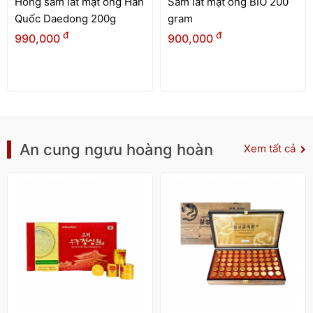
Hồng sâm lát mật ong Hàn
Sâm lát mật ong BIO 200
Quốc Daedong 200g
gram
đ
đ
990,000
900,000
An cung ngưu hoàng hoàn
Xem tất cả