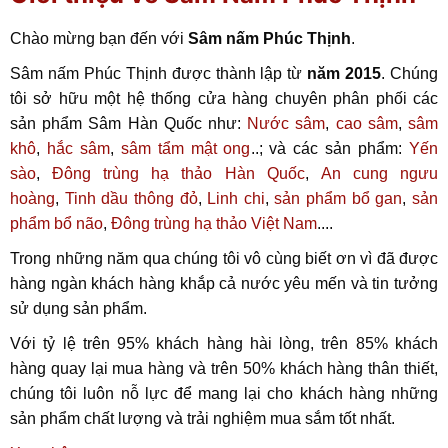
Chào mừng bạn đến với
Sâm nấm Phúc Thịnh
.
Sâm nấm Phúc Thịnh được thành lập từ
năm 2015
. Chúng
tôi sở hữu một hệ thống cửa hàng chuyên phân phối các
sản phẩm Sâm Hàn Quốc như:
Nước sâm
,
cao sâm
,
sâm
khô
,
hắc sâm
,
sâm tẩm mật ong
..; và các sản phẩm:
Yến
sào
,
Đông trùng hạ thảo Hàn Quốc
,
An cung ngưu
hoàng
,
Tinh dầu thông đỏ
,
Linh chi
,
sản phẩm bổ gan
,
sản
phẩm bổ não
,
Đông trùng hạ thảo Việt Nam
....
Trong những năm qua chúng tôi vô cùng biết ơn vì đã được
hàng ngàn khách hàng khắp cả nước yêu mến và tin tưởng
sử dụng sản phẩm.
Với tỷ lệ trên 95% khách hàng hài lòng, trên 85% khách
hàng quay lại mua hàng và trên 50% khách hàng thân thiết,
chúng tôi luôn nỗ lực để mang lại cho khách hàng những
sản phẩm chất lượng và trải nghiệm mua sắm tốt nhất.