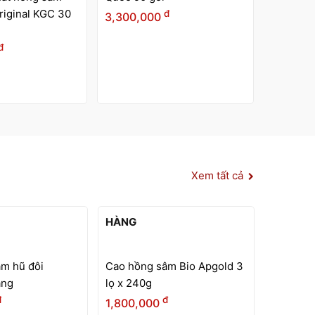
đ
1,760,
Nước hồng sâm hoàng đế
Daedong 20 gói
đ
1,760,000
Xem tất cả
HẾT
HẾT
HÀNG
HÀNG
m Bio Apgold 3
Cao sâm