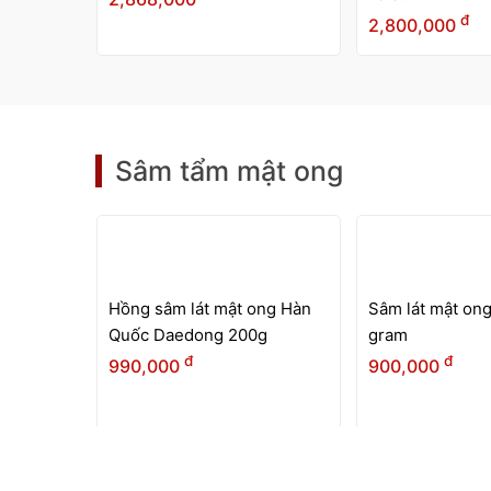
ng thái
Hồng sâm củ khô Wooshin
Hắc sâm củ kh
Hàn Quốc hộp thiếc 300g -
Hàn Quốc hộp t
15 củ
(6-10 củ)
đ
đ
2,800,000
3,800,000
Sâm tẩm mật ong
HẾT
HÀNG