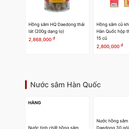
ng thái
Hồng sâm củ khô Wooshin
Hắc sâm củ kh
Hàn Quốc hộp thiếc 300g -
Hàn Quốc hộp t
15 củ
(6-10 củ)
đ
đ
2,800,000
3,800,000
Nước sâm Hàn Quốc
HẾT
HÀNG
Nước hồng sâm nhung hươu
Nước uống hồn
g sâm
Daedong 30 gói
Everyone Hàn Q