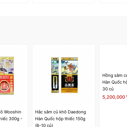
Archimmadang
lọ x 240g
đ
2,160,000
1,800,000