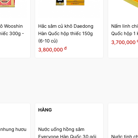
ô Daedong
Nấm linh chi Daedong Hàn
Nấm linh ch
hiếc 150g
Quốc hộp 1 kg
Quốc hộp 5
đ
3,700,000
1,900,000
g sâm
Nước hắc s
uốc 30 gói
Nước tinh chất hồng sâm
Quốc 90 gói