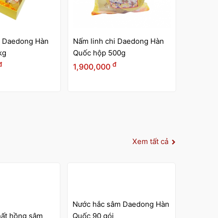
i Daedong Hàn
Hồng sâm củ khô Wooshin
00g
Hàn Quốc hộp thiếc 600g -
30 củ
đ
đ
5,200,000
Xem tất cả
âm Daedong Hàn
Nước hồ
Premium