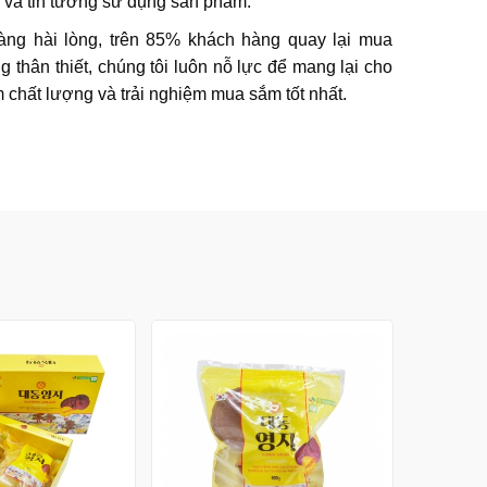
và tin tưởng sử dụng sản phẩm.
hàng hài lòng, trên 85% khách hàng quay lại mua
 thân thiết, chúng tôi luôn nỗ lực để mang lại cho
chất lượng và trải nghiệm mua sắm tốt nhất.
Nấm linh
lá)
4,160,