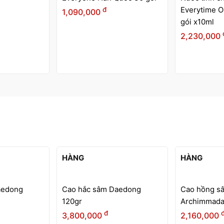
Everytime Original KGC 30
3,300,000
gói x10ml
đ
2,230,000
HẾT
HẾT
HÀNG
HÀNG
aedong
Cao hồng sâm hũ đôi
Cao hồng sâ