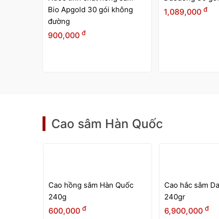
không
đ
đ
1,089,000
1,090,000
Cao sâm Hàn Quốc
HẾT
HÀNG
 Quốc
Cao hắc sâm Daedong
Cao hắc sâm D