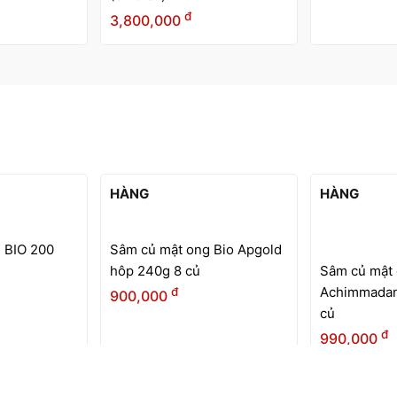
Hồng sâm củ khô Wooshin
Thái cực sâ
Hàn Quốc hộp thiếc 600g -
Daedong Hà
30 củ
sâm) hộp th
đ
5,200,000
4,900,000
ô Daedong
hiếc 150g
HẾT
HÀNG