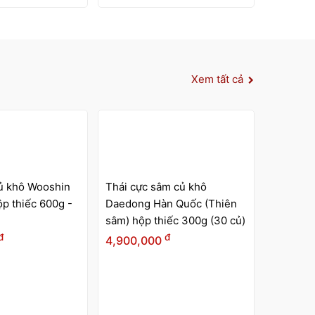
500g
đ
1,500,
Cao hồng sâm Kanghwa
hộp gỗ 4 lọ x 250g
đ
1,650,000
Xem tất cả