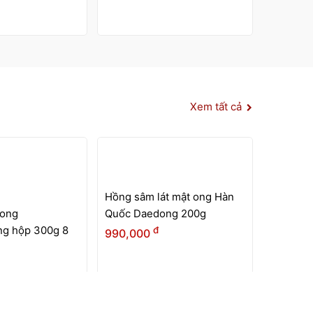
m củ khô
n Quốc (Thiên
iếc 300g (30 củ)
đ
Hồng sâm củ khô Hàn Quốc
Hồng sâ
hộp thiếc 150g - 8 củ
lát (200
đ
1,650,000
2,868,
Xem tất cả
HẾT
HÀNG