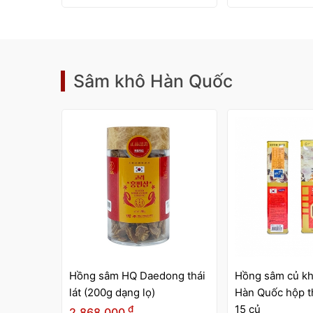
240gr
120gr
đ
đ
6,900,000
3,800,000
Sâm khô Hàn Quốc