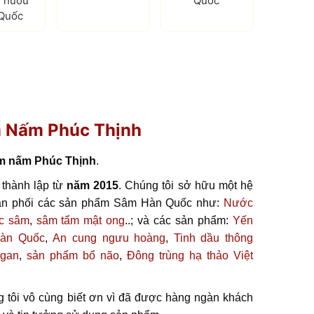
 hươu
Quốc
Quốc
m Nấm Phúc Thịnh
m nấm Phúc Thịnh
.
thành lập từ
năm 2015
. Chúng tôi sở hữu một hệ
ân phối các sản phẩm Sâm Hàn Quốc như:
Nước
c sâm
,
sâm tẩm mật ong
..; và các sản phẩm:
Yến
Hàn Quốc
,
An cung ngưu hoàng
,
Tinh dầu thông
 gan
,
sản phẩm bổ não
,
Đông trùng hạ thảo Việt
 tôi vô cùng biết ơn vì đã được hàng ngàn khách