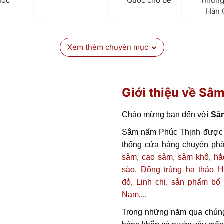
uốc
Quốc cho bé
nhung
Hàn 
Xem thêm chuyên mục
Giới thiệu về Sâ
Chào mừng bạn đến với
Sâ
Sâm nấm Phúc Thịnh được 
thống cửa hàng chuyên ph
sâm
,
cao sâm
,
sâm khô
,
hắ
sào
,
Đông trùng hạ thảo 
đỏ
,
Linh chi
,
sản phẩm bổ
Nam
....
Trong những năm qua chúng