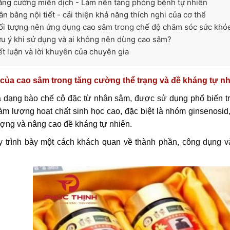
ăng cường miễn dịch - Làm nền tảng phòng bệnh tự nhiên
ân bằng nội tiết - cải thiện khả năng thích nghi của cơ thể
Đối tượng nên ứng dụng cao sâm trong chế độ chăm sóc sức khỏ
ưu ý khi sử dụng và ai không nên dùng cao sâm?
ết luận và lời khuyên của chuyên gia
của cao sâm trong tăng cường thể trạng và đề kháng tự nh
 dạng bào chế cô đặc từ nhân sâm, được sử dụng phổ biến t
àm lượng hoạt chất sinh học cao, đặc biệt là nhóm ginsenosid
ượng và nâng cao đề kháng tự nhiên.
ày trình bày một cách khách quan về thành phần, công dụng 