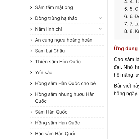
4. T
Sâm tẩm mật ong
5. C
6. 
Đông trùng hạ thảo
7. L
Nấm linh chi
8. K
An cung ngưu hoàng hoàn
Ứng dụng 
Sâm Lai Châu
Cao sâm là
Thiên sâm Hàn Quốc
đại. Nhờ h
Yến sào
hồi năng l
Hồng sâm Hàn Quốc cho bé
Bài viết n
hằng ngày.
Hồng sâm nhung hươu Hàn
Quốc
Sâm Hàn Quốc
Hồng sâm Hàn Quốc
Hắc sâm Hàn Quốc