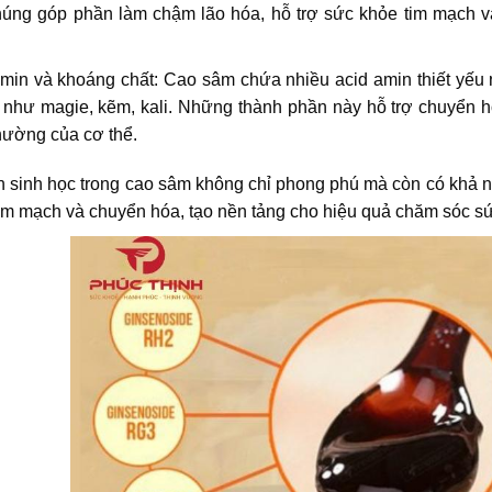
húng góp phần làm chậm lão hóa, hỗ trợ sức khỏe tim mạch và
min và khoáng chất: Cao sâm chứa nhiều acid amin thiết yếu 
như magie, kẽm, kali. Những thành phần này hỗ trợ chuyển hóa,
hường của cơ thể.
 sinh học trong cao sâm không chỉ phong phú mà còn có khả nă
tim mạch và chuyển hóa, tạo nền tảng cho hiệu quả chăm sóc sứ