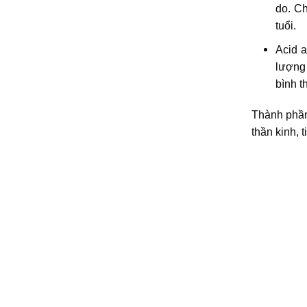
do. C
tuổi.
Acid a
lượng 
bình t
Thành phần
thần kinh, 