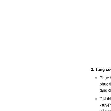
3. Tăng cư
Phục h
phục t
tăng c
Cải th
- tuyế