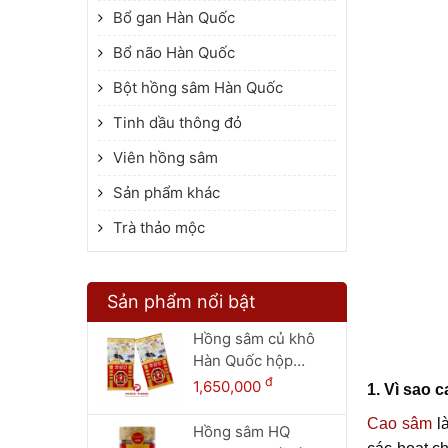
Bổ gan Hàn Quốc
Bổ não Hàn Quốc
Bột hồng sâm Hàn Quốc
Tinh dầu thông đỏ
Viên hồng sâm
Sản phẩm khác
Trà thảo mộc
Sản phẩm nổi bật
Hồng sâm củ khô
Hàn Quốc hộp
thiếc 150g - 8 củ
đ
1,650,000
1. Vì sao
Cao sâm
là
Hồng sâm HQ