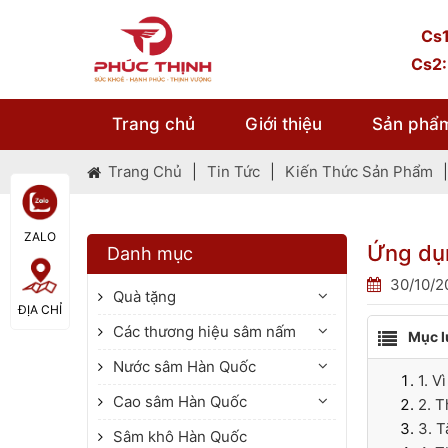
Cs1
Cs2:
Trang chủ
Giới thiệu
Sản phẩ
Trang Chủ
|
Tin Tức
|
Kiến Thức Sản Phẩm
|
ZALO
Ứng dụn
Danh mục
30/10/2
Quà tặng
ĐỊA CHỈ
Các thương hiệu sâm nấm
Mục l
Nước sâm Hàn Quốc
1. V
Cao sâm Hàn Quốc
2. T
3. T
Sâm khô Hàn Quốc