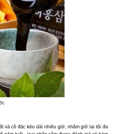
ốc
t và cô đặc kéo dài nhiều giờ, nhằm giữ lại tối đa