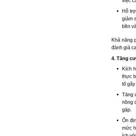
việc c
Hỗ trợ
giảm s
bền và
Khả năng p
đánh giá c
4. Tăng c
Kích h
thực b
tố gây
Tăng c
nồng đ
gặp.
Ổn đị
mức h
ích vớ