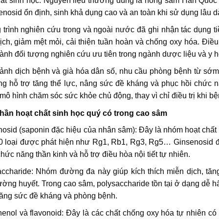
hất sinh học. Nguyên liệu thường dùng là hồng sâm Hàn Quốc
nosid ổn định, sinh khả dụng cao và an toàn khi sử dụng lâu dà
 trình nghiên cứu trong và ngoài nước đã ghi nhận tác dụng ti
ch, giảm mệt mỏi, cải thiện tuần hoàn và chống oxy hóa. Điều
hành đối tượng nghiên cứu ưu tiên trong ngành dược liệu và y 
cảnh dịch bệnh và già hóa dân số, nhu cầu phòng bệnh từ sớm
ng hỗ trợ tăng thể lực, nâng sức đề kháng và phục hồi chức
mô hình chăm sóc sức khỏe chủ động, thay vì chỉ điều trị khi bệ
hần hoạt chất sinh học quý có trong cao sâm
osid (saponin đặc hiệu của nhân sâm): Đây là nhóm hoạt chất c
 loại được phát hiện như Rg1, Rb1, Rg3, Rg5… Ginsenosid đón
chức năng thần kinh và hỗ trợ điều hòa nội tiết tự nhiên.
accharide: Nhóm đường đa này giúp kích thích miễn dịch, tăn
ờng huyết. Trong cao sâm, polysaccharide tồn tại ở dạng dễ hấp
tăng sức đề kháng và phòng bệnh.
enol và flavonoid: Đây là các chất chống oxy hóa tự nhiên có