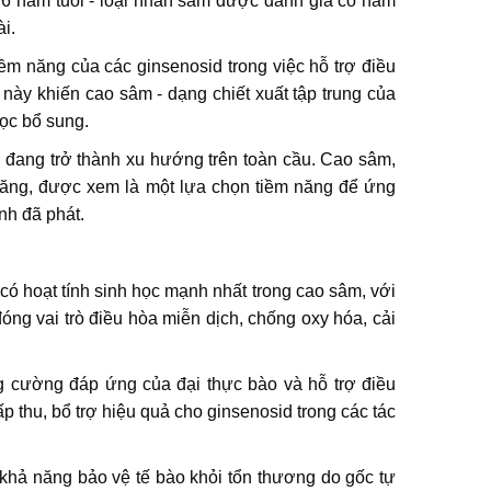
 6 năm tuổi - loại nhân sâm được đánh giá có hàm
i.
ềm năng của các ginsenosid trong việc hỗ trợ điều
 này khiến cao sâm - dạng chiết xuất tập trung của
học bổ sung.
 đang trở thành xu hướng trên toàn cầu. Cao sâm,
 năng, được xem là một lựa chọn tiềm năng để ứng
nh đã phát.
ó hoạt tính sinh học mạnh nhất trong cao sâm, với
g vai trò điều hòa miễn dịch, chống oxy hóa, cải
g cường đáp ứng của đại thực bào và hỗ trợ điều
 thu, bổ trợ hiệu quả cho ginsenosid trong các tác
 khả năng bảo vệ tế bào khỏi tổn thương do gốc tự