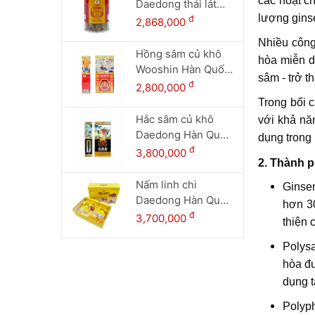
các hoạt c
Daedong thái lát
lượng ginse
(200g dạng lọ)
đ
2,868,000
Nhiều công
Hồng sâm củ khô
hòa miễn dị
Wooshin Hàn Quốc
sâm - trở t
hộp thiếc 300g - 15
đ
2,800,000
củ
Trong bối 
Hắc sâm củ khô
với khả nă
Daedong Hàn Quốc
dụng trong 
hộp thiếc 150g (6-
đ
3,800,000
2. Thành p
10 củ)
Nấm linh chi
Ginsen
Daedong Hàn Quốc
hơn 30
hộp 1 kg
đ
3,700,000
thiện 
Polys
hòa đư
dụng 
Polyph