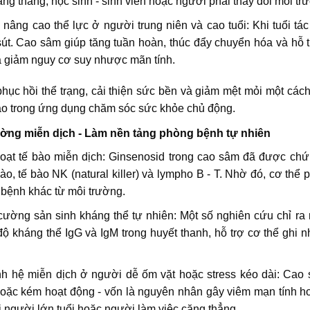
ăng thẳng, học sinh - sinh viên hoặc người phải thay đổi môi t
 nâng cao thể lực ở người trung niên và cao tuổi: Khi tuổi tá
út. Cao sâm giúp tăng tuần hoàn, thúc đẩy chuyển hóa và hỗ trợ
 giảm nguy cơ suy nhược mãn tính.
hục hồi thể trạng, cải thiện sức bền và giảm mệt mỏi một các
ao trong ứng dụng chăm sóc sức khỏe chủ động.
ường miễn dịch - Làm nền tảng phòng bệnh tự nhiên
oạt tế bào miễn dịch: Ginsenosid trong cao sâm đã được chứ
ào, tế bào NK (natural killer) và lympho B - T. Nhờ đó, cơ thể
 bệnh khác từ môi trường.
ường sản sinh kháng thể tự nhiên: Một số nghiên cứu chỉ ra 
ộ kháng thể IgG và IgM trong huyết thanh, hỗ trợ cơ thể ghi 
nh hệ miễn dịch ở người dễ ốm vặt hoặc stress kéo dài: Cao 
oặc kém hoạt động - vốn là nguyên nhân gây viêm mạn tính ho
i người lớn tuổi hoặc người làm việc căng thẳng.