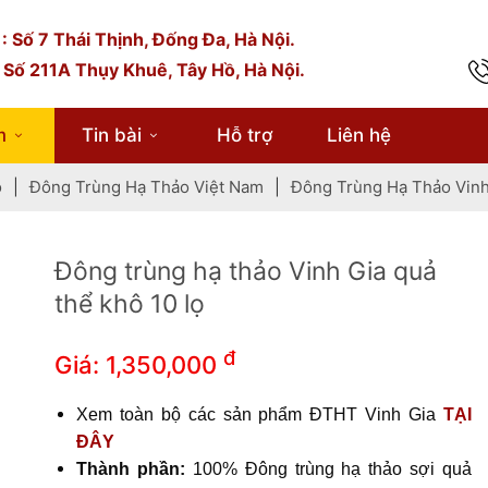
: Số 7 Thái Thịnh, Đống Đa, Hà Nội.
 Số 211A Thụy Khuê, Tây Hồ, Hà Nội.
Xem toàn bộ các sản phẩm ĐTHT Vinh Gia
TẠI ĐÂ
Y
Thành phần:
100% Đông trùng hạ thảo sợi quả thể khô.
m
Tin bài
Hỗ trợ
Liên hệ
Quy cách:
Hộp 10 lọ
Thương hiệu:
Vinh Gia
o
|
Đông Trùng Hạ Thảo Việt Nam
|
Đông Trùng Hạ Thảo Vinh
Xuất xứ:
Việt Nam
Cách dùng:
Ngâm mật ong, ngâm rượu, nấu cháo, hầm thịt.
Đông trùng hạ thảo Vinh Gia quả
thể khô 10 lọ
đ
Giá:
1,350,000
Xem toàn bộ các sản phẩm ĐTHT Vinh Gia
TẠI
ĐÂ
Y
Thành phần:
100% Đông trùng hạ thảo sợi quả