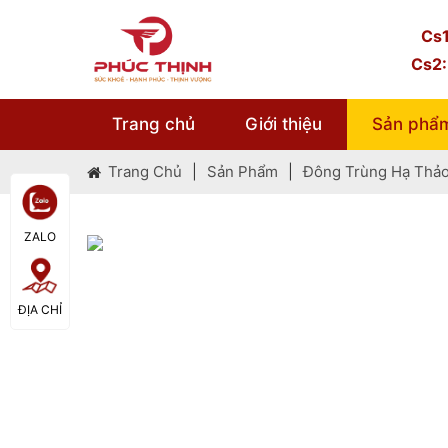
Cs1
Cs2:
Trang chủ
Giới thiệu
Sản phẩ
Trang Chủ
|
Sản Phẩm
|
Đông Trùng Hạ Thả
ZALO
ĐỊA CHỈ