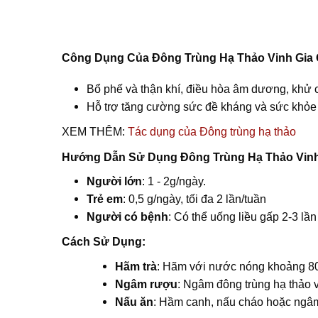
Công Dụng Của Đông Trùng Hạ Thảo Vinh Gia
Bổ phế và thận khí, điều hòa âm dương, khử cá
Hỗ trợ tăng cường sức đề kháng và sức khỏe 
XEM THÊM:
Tác dụng của Đông trùng hạ thảo
Hướng Dẫn Sử Dụng Đông Trùng Hạ Thảo Vinh
Người lớn
: 1 - 2g/ngày.
Trẻ em
: 0,5 g/ngày, tối đa 2 lần/tuần
Người có bệnh
: Có thể uống liều gấp 2-3 lần
Cách Sử Dụng:
Hãm trà
: Hãm với nước nóng khoảng 80 
Ngâm rượu
: Ngâm đông trùng hạ thảo v
Nấu ăn
: Hầm canh, nấu cháo hoặc ngâm