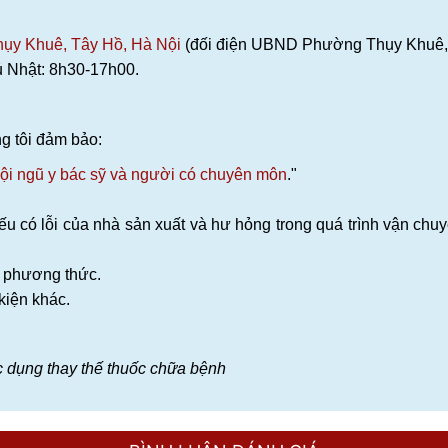
hụy Khuê, Tây Hồ, Hà Nội
(đối điện UBND Phường Thụy Khuê, ô
 Nhật: 8h30-17h00.
g tôi đảm bảo:
ội ngũ y bác sỹ và người có chuyên môn
."
nếu có lỗi của nhà sản xuất và hư hỏng trong quá trình vận ch
u phương thức.
kiện khác.
c dụng thay thế thuốc chữa bệnh