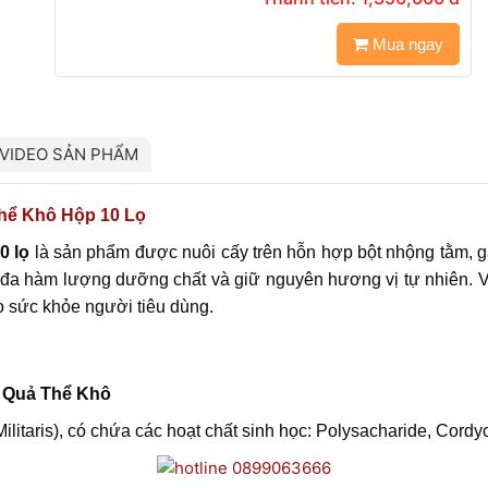
Mua ngay
VIDEO SẢN PHẨM
hể Khô Hộp 10 Lọ
0 lọ
là sản phẩm được nuôi cấy trên hỗn hợp bột nhộng tằm, gạ
 đa hàm lượng dưỡng chất và giữ nguyên hương vị tự nhiên. Vớ
o sức khỏe người tiêu dùng.
 Quả Thể Khô
litaris), có chứa các hoạt chất sinh học: Polysacharide, Cord