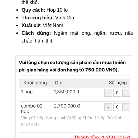
thể khô.
Quy cách:
Hộp 10 lọ
Thương hiệu:
Vinh Gia
Xuất xứ:
Việt Nam
Cách dùng:
Ngâm mật ong, ngâm rượu, nấu
cháo, hầm thịt.
Vui lòng chọn số lượng sản phẩm cần mua (miễn
phí giao hàng với đơn hàng từ 750.000 VNĐ).
Khối lượng
Giá
Số lượng
1 hộp
1,350,000 đ
combo 02
2,700,000 đ
hộp
Tặng 01 Hộp Cùng Loại Và Tặng Thêm 1 Hộp Trà Vinh
Gia 24 Gói
Thành tiền:
1,350,000
đ