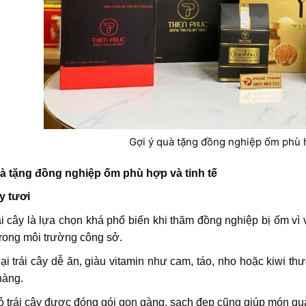
Gợi ý quà tặng đồng nghiệp ốm phù h
uà tặng đồng nghiệp ốm phù hợp và tinh tế
ây tươi
ái cây là lựa chọn khá phổ biến khi thăm đồng nghiệp bị ốm vì
rong môi trường công sở.
ại trái cây dễ ăn, giàu vitamin như cam, táo, nho hoặc kiwi t
hàng.
ỏ trái cây được đóng gói gọn gàng, sạch đẹp cũng giúp món quà 