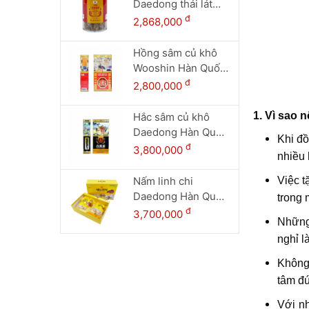
Daedong thái lát
(200g dạng lọ)
đ
2,868,000
Hồng sâm củ khô
Wooshin Hàn Quốc
hộp thiếc 300g - 15
đ
2,800,000
củ
1. Vì sao 
Hắc sâm củ khô
Daedong Hàn Quốc
Khi đồ
hộp thiếc 150g (6-
đ
3,800,000
nhiều 
10 củ)
Nấm linh chi
Việc t
Daedong Hàn Quốc
trong 
hộp 1 kg
đ
3,700,000
Những 
nghỉ l
Không 
tâm đú
Với nh