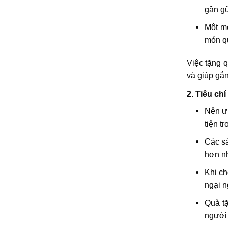
gần gũ
Một mó
món qu
Việc tặng q
và giúp gắ
2. Tiêu ch
Nên ưu
tiện t
Các sả
hơn n
Khi ch
ngại n
Quà tặ
người 