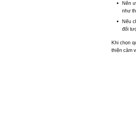
Nên ưu
như th
Nếu ch
đối tư
Khi chọn qu
thiện cảm 