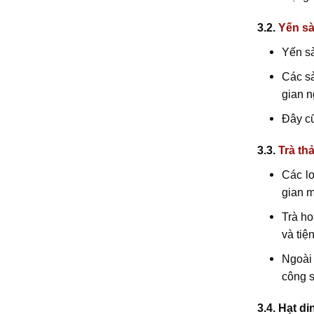
3.2.
Yến s
Yến sà
Các sả
gian n
Đây cũ
3.3.
Trà th
Các lo
gian m
Trà ho
và tiệ
Ngoài 
công 
3.4. Hạt d