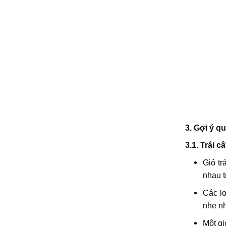
3. Gợi ý q
3.1. Trái c
Giỏ tr
nhau t
Các lo
nhẹ n
Một gi