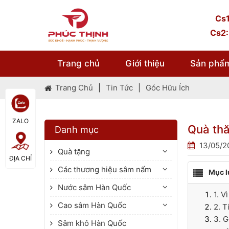
Cs1
Cs2:
Trang chủ
Giới thiệu
Sản phẩ
Trang Chủ
|
Tin Tức
|
Góc Hữu Ích
ZALO
Quà thă
Danh mục
13/05/2
Quà tặng
ĐỊA CHỈ
Các thương hiệu sâm nấm
Mục l
Nước sâm Hàn Quốc
1. V
Cao sâm Hàn Quốc
2. T
3. G
Sâm khô Hàn Quốc