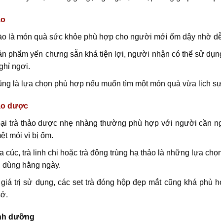
ào
o là món quà sức khỏe phù hợp cho người mới ốm dậy nhờ dễ 
n phẩm yến chưng sẵn khá tiện lợi, người nhận có thể sử dụng 
ghỉ ngơi.
ng là lựa chọn phù hợp nếu muốn tìm một món quà vừa lịch s
ảo dược
ại trà thảo dược nhẹ nhàng thường phù hợp với người cần ngh
ệt mỏi vì bị ốm.
a cúc, trà linh chi hoặc trà đông trùng hạ thảo là những lựa 
n dùng hằng ngày.
giá trị sử dụng, các set trà đóng hộp đẹp mắt cũng khá phù 
sở.
inh dưỡng