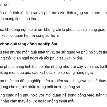
i hơn.
n quà tinh tế, lịch sự và phù hợp với tình trạng sức khỏe t
à mang tính hình thức.
uà khi đồng nghiệp bị ốm không chỉ là phép lịch sự trong giao 
n kết mối quan hệ nơi công sở hơn.
í chọn quà tặng đồng nghiệp ốm
 tiên những món quà thiết thực, dễ sử dụng và phù hợp với tì
rong thời gian nghỉ ngơi và hồi phục sau khi bị ốm.
n phẩm mang tính bồi bổ nhẹ nhàng như trái cây, yến sào, tr
hững món quà quá cầu kỳ hoặc khó sử dụng hằng ngày.
ọn quà cho đồng nghiệp, nên ưu tiên sự lịch sự và tinh tế tha
gùng cho người nhận trong môi trường công sở.
ng cũng nên phù hợp với mối quan hệ trong công việc, tránh 
nhận cảm thấy áp lực hoặc không thoải mái.