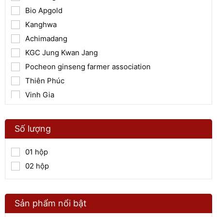
Bio Apgold
Kanghwa
Achimadang
KGC Jung Kwan Jang
Pocheon ginseng farmer association
Thiên Phúc
Vinh Gia
Thái Minh
Ecordy
Số lượng
Mailands
Hansusam
01 hộp
Nano Thiên Dược
02 hộp
Sản phẩm nổi bật