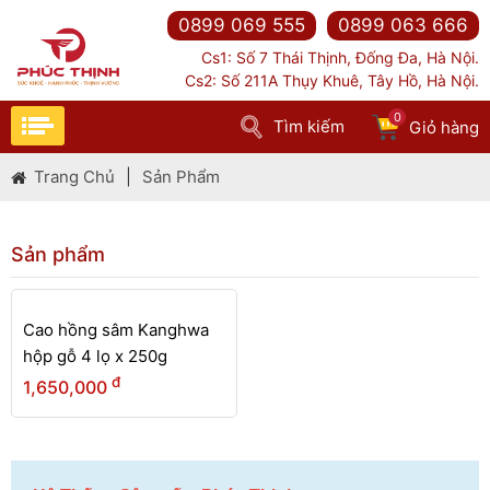
0899 069 555
0899 063 666
Cs1: Số 7 Thái Thịnh, Đống Đa, Hà Nội.
Cs2: Số 211A Thụy Khuê, Tây Hồ, Hà Nội.
0
Tìm kiếm
Giỏ hàng
Trang Chủ
|
Sản Phẩm
Sản phẩm
HẾT
HÀNG
Cao hồng sâm Kanghwa
hộp gỗ 4 lọ x 250g
đ
1,650,000