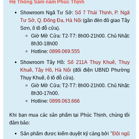
Hệ Thống Sâm nấm Phúc Thịnh
Showroom Ngã Tư Sở:
Số 7 Thái Thịnh, P. Ngã
Tư Sở, Q. Đống Đa, Hà Nội
(gần đèn đỏ giao Tây
Sơn, ô tô đỗ cửa).
Giờ Mở Cửa: T2-T7: 8h00-21h00. Chủ Nhật:
8h30-18h00
Hotline:
0899.069.555
Showroom Tây Hồ:
Số 211A Thụy Khuê, Thụy
Khuê, Tây Hồ, Hà Nội
(đối điện UBND Phường
Thụy Khuê, ô tô đỗ cửa).
Giờ Mở Cửa: T2-T7: 8h00-21h00. Chủ Nhật:
8h30-17h00.
Hotline:
0899.063.666
Khi bạn mua các sản phẩm tại Phúc Thịnh, chúng tôi
đảm bảo:
Sản phẩm được kiểm duyệt kỹ càng bởi "
Đội ngũ