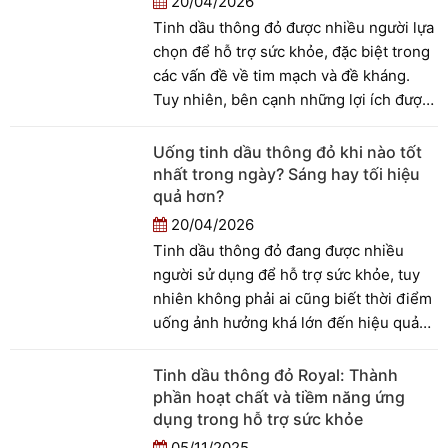
20/04/2026
hiểu lầm và quảng cáo chưa chính xác
Tinh dầu thông đỏ được nhiều người lựa
về sản phẩm này. Trong bài viết này,
chọn để hỗ trợ sức khỏe, đặc biệt trong
chúng ta sẽ cùng tìm hiểu một cách đầy
các vấn đề về tim mạch và đề kháng.
đủ và khách quan về tinh dầu thông đỏ,
Tuy nhiên, bên cạnh những lợi ích được
từ bản chất, công dụng đến cách sử
nhắc đến, không ít người vẫn băn khoăn
dụng đúng.
liệu sản phẩm này có gây tác dụng phụ
Uống tinh dầu thông đỏ khi nào tốt
hay không. Thực tế, bất kỳ sản phẩm
nhất trong ngày? Sáng hay tối hiệu
nào khi sử dụng cũng cần hiểu đúng về
quả hơn?
cách dùng và đối tượng phù hợp. Trong
20/04/2026
bài viết này, chúng ta sẽ cùng tìm hiểu
Tinh dầu thông đỏ đang được nhiều
những rủi ro có thể gặp phải, cũng như
người sử dụng để hỗ trợ sức khỏe, tuy
những điều cần lưu ý trước khi sử dụng
nhiên không phải ai cũng biết thời điểm
tinh dầu thông đỏ để đảm bảo an toàn
uống ảnh hưởng khá lớn đến hiệu quả
và hiệu quả.
hấp thu. Việc lựa chọn uống vào buổi
sáng hay buổi tối có thể quyết định mức
Tinh dầu thông đỏ Royal: Thành
độ phát huy tác dụng của sản phẩm.
phần hoạt chất và tiềm năng ứng
Trong bài viết này, chúng ta sẽ cùng tìm
dụng trong hỗ trợ sức khỏe
hiểu nên uống tinh dầu thông đỏ khi
05/11/2025