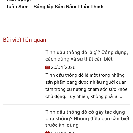
Tuấn Sâm – Sáng lập Sâm Nấm Phúc Thịnh
Bài viết liên quan
Tinh dầu thông đỏ là gì? Công dụng,
cách dùng và sự thật cần biết
20/04/2026
Tinh dầu thông đỏ là một trong những
sản phẩm đang được nhiều người quan
tâm trong xu hướng chăm sóc sức khỏe
chủ động. Tuy nhiên, không phải ai
cũng hiểu rõ tinh dầu thông đỏ thực
chất là gì, có công dụng ra sao và nên
Tinh dầu thông đỏ có gây tác dụng
sử dụng như thế nào để đạt hiệu quả.
phụ không? Những điều bạn cần biết
Thực tế, bên cạnh những thông tin tích
trước khi dùng
cực, thị trường cũng tồn tại không ít