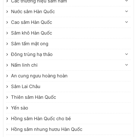
Các thương hiệu sâm nấm
chuyên môn, việc xác định “loại nào tốt”
Nước sâm Hàn Quốc
cần dựa vào các tiêu chí khoa học như
nguồn nguyên liệu, công nghệ chiết
Cao sâm Hàn Quốc
xuất, thành phần hoạt chất và kiểm định
Sâm khô Hàn Quốc
an toàn. Bài viết này trình bày hệ thống
các tiêu chí khách quan giúp người đọc
Sâm tẩm mật ong
lựa chọn sản phẩm tinh dầu thông đỏ
Đông trùng hạ thảo
Hàn Quốc phù hợp và đáng tin cậy.
Nấm linh chi
An cung ngưu hoàng hoàn
Sâm Lai Châu
Thiên sâm Hàn Quốc
Yến sào
Hồng sâm Hàn Quốc cho bé
Hồng sâm nhung hươu Hàn Quốc