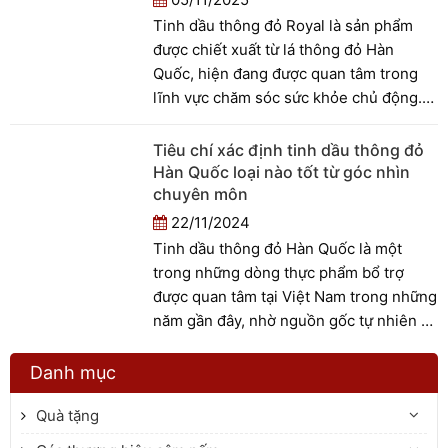
nào trong ngày là tốt nhất, cũng như
Tinh dầu thông đỏ Royal là sản phẩm
cách sử dụng phù hợp để đạt hiệu quả
được chiết xuất từ lá thông đỏ Hàn
tối ưu.
Quốc, hiện đang được quan tâm trong
lĩnh vực chăm sóc sức khỏe chủ động.
Với nguồn gốc từ dược liệu truyền
thống, sản phẩm này được ứng dụng
Tiêu chí xác định tinh dầu thông đỏ
phổ biến tại Hàn Quốc và một số quốc
Hàn Quốc loại nào tốt từ góc nhìn
gia châu Á, đặc biệt trong các chương
chuyên môn
trình hỗ trợ tăng cường thể trạng, thanh
22/11/2024
lọc cơ thể và cải thiện chất lượng sống.
Tinh dầu thông đỏ Hàn Quốc là một
Bài viết này nhằm cung cấp cái nhìn
trong những dòng thực phẩm bổ trợ
tổng quan về đặc điểm sản phẩm và
được quan tâm tại Việt Nam trong những
những tiềm năng ứng dụng thực tiễn
năm gần đây, nhờ nguồn gốc tự nhiên và
của tinh dầu thông đỏ Royal trong hỗ trợ
tiềm năng hỗ trợ sức khỏe toàn diện.
sức khỏe hiện nay.
Tuy nhiên, sự đa dạng về thương hiệu,
Danh mục
mẫu mã và mức giá khiến người tiêu
Quà tặng
dùng không dễ phân biệt sản phẩm chất
lượng cao với hàng trôi nổi. Từ góc nhìn