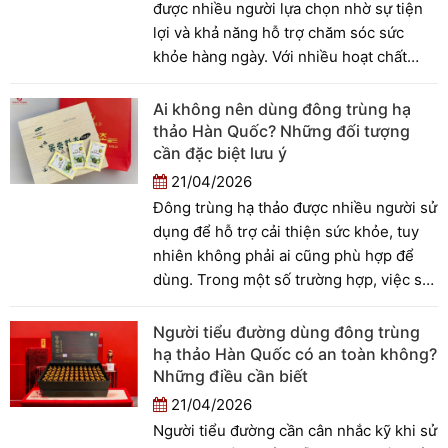
được nhiều người lựa chọn nhờ sự tiện
của mình.
lợi và khả năng hỗ trợ chăm sóc sức
khỏe hàng ngày. Với nhiều hoạt chất
sinh học giá trị, sản phẩm này được sử
dụng phổ biến để hỗ trợ tăng cường sức
Ai không nên dùng đông trùng hạ
đề kháng, giảm mệt mỏi và bồi bổ cơ
thảo Hàn Quốc? Những đối tượng
thể. Vậy viên uống đông trùng hạ thảo
cần đặc biệt lưu ý
có công dụng gì đối với sức khỏe? Hãy
21/04/2026
cùng tìm hiểu trong bài viết dưới đây.
Đông trùng hạ thảo được nhiều người sử
dụng để hỗ trợ cải thiện sức khỏe, tuy
nhiên không phải ai cũng phù hợp để
dùng. Trong một số trường hợp, việc sử
dụng không đúng đối tượng có thể ảnh
hưởng đến hiệu quả hoặc gây ra những
Người tiểu đường dùng đông trùng
vấn đề không mong muốn. Vậy ai không
hạ thảo Hàn Quốc có an toàn không?
nên dùng đông trùng hạ thảo? Bài viết
Những điều cần biết
này sẽ giúp bạn xác định những đối
21/04/2026
tượng cần đặc biệt lưu ý trước khi sử
Người tiểu đường cần cân nhắc kỹ khi sử
dụng.