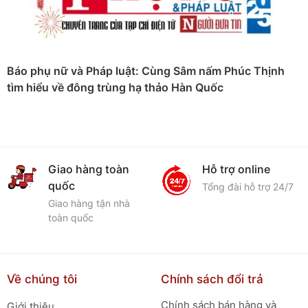
Báo CafeF: Văn hóa tặng quà Tết Nguyên Đán - Gợi ý từ
Sâm Nấm Phúc Thịnh
Hỗ trợ online
Mua hàng tiết
kiệm
Tổng đài hỗ trợ 24/7
Giảm giá & khuyến
mãi với ưu đãi cực lớn
Về chúng tôi
Chính sách đổi trả
Chính sách bán hàng và
Giới thiệu