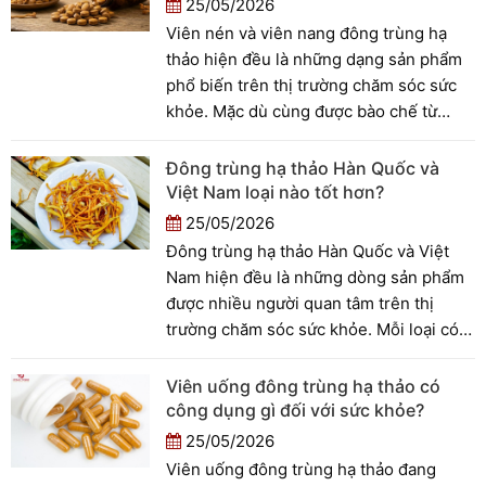
25/05/2026
Viên nén và viên nang đông trùng hạ
thảo hiện đều là những dạng sản phẩm
phổ biến trên thị trường chăm sóc sức
khỏe. Mặc dù cùng được bào chế từ
đông trùng hạ thảo, nhưng hai dạng này
vẫn có sự khác nhau về cấu tạo, cách sử
Đông trùng hạ thảo Hàn Quốc và
dụng, khả năng bảo quản và trải nghiệm
Việt Nam loại nào tốt hơn?
người dùng. Vậy viên nén và viên nang
25/05/2026
đông trùng hạ thảo khác gì nhau? Bài
Đông trùng hạ thảo Hàn Quốc và Việt
viết dưới đây sẽ giúp bạn hiểu rõ hơn để
Nam hiện đều là những dòng sản phẩm
lựa chọn sản phẩm phù hợp với nhu cầu
được nhiều người quan tâm trên thị
sử dụng của mình.
trường chăm sóc sức khỏe. Mỗi loại có
đặc điểm riêng về nguồn nguyên liệu,
công nghệ nuôi cấy, giá thành và cách
Viên uống đông trùng hạ thảo có
sử dụng. Vậy đông trùng hạ thảo Hàn
công dụng gì đối với sức khỏe?
Quốc và Việt Nam loại nào tốt hơn? Bài
25/05/2026
viết dưới đây sẽ giúp bạn hiểu rõ hơn để
Viên uống đông trùng hạ thảo đang
lựa chọn sản phẩm phù hợp với nhu cầu