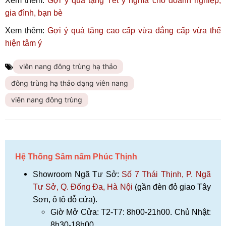
Xem thêm:
Gợi ý quà tặng Tết ý nghĩa cho doanh nghiệp,
gia đình, bạn bè
Xem thêm:
Gợi ý
quà tặng cao cấp vừa đẳng cấp vừa thể
hiện tâm ý
viên nang đông trùng hạ thảo
đông trùng hạ thảo dạng viên nang
viên nang đông trùng
Hệ Thống Sâm nấm Phúc Thịnh
Showroom Ngã Tư Sở:
Số 7 Thái Thịnh, P. Ngã
Tư Sở, Q. Đống Đa, Hà Nội
(gần đèn đỏ giao Tây
Sơn, ô tô đỗ cửa).
Giờ Mở Cửa: T2-T7: 8h00-21h00. Chủ Nhật:
8h30-18h00