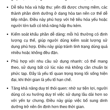
Dễ tiêu hóa và hấp thu: yến đã được chưng mềm, các
thành phần dinh dưỡng ở dạng hòa tan nên cơ thể dễ
tiếp nhận. Điều này phù hợp với hệ tiêu hóa yếu hoặc
người lớn tuổi có khả năng hấp thu kém.
Kiểm soát khẩu phần dễ dàng: mỗi hũ thường có định
lượng cụ thể, giúp người dùng kiểm soát lượng sử
dụng phù hợp. Điều này giúp tránh tình trạng dùng quá
nhiều hoặc không đều đặn.
Phù hợp với nhu cầu sử dụng nhanh: có thể mang
theo, sử dụng bất cứ lúc nào mà không cần chuẩn bị
phức tạp. Đây là yếu tố quan trọng trong lối sống hiện
đại, khi thời gian là yếu tố hạn chế.
Tăng khả năng duy trì thói quen: nhờ sự tiện lợi, người
dùng có xu hướng duy trì việc sử dụng lâu dài hơn so
với yến tự chưng. Điều này giúp việc bổ sung dinh
dưỡng trở nên ổn định hơn theo thời gian.