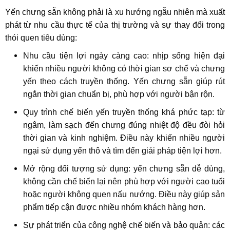
Yến chưng sẵn không phải là xu hướng ngẫu nhiên mà xuất
phát từ nhu cầu thực tế của thị trường và sự thay đổi trong
thói quen tiêu dùng:
Nhu cầu tiện lợi ngày càng cao: nhịp sống hiện đại
khiến nhiều người không có thời gian sơ chế và chưng
yến theo cách truyền thống. Yến chưng sẵn giúp rút
ngắn thời gian chuẩn bị, phù hợp với người bận rộn.
Quy trình chế biến yến truyền thống khá phức tạp: từ
ngâm, làm sạch đến chưng đúng nhiệt độ đều đòi hỏi
thời gian và kinh nghiệm. Điều này khiến nhiều người
ngại sử dụng yến thô và tìm đến giải pháp tiện lợi hơn.
Mở rộng đối tượng sử dụng: yến chưng sẵn dễ dùng,
không cần chế biến lại nên phù hợp với người cao tuổi
hoặc người không quen nấu nướng. Điều này giúp sản
phẩm tiếp cận được nhiều nhóm khách hàng hơn.
Sự phát triển của công nghệ chế biến và bảo quản: các