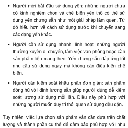
Người mới bắt đầu sử dụng yến: những người chưa
có kinh nghiệm chọn và chế biến yến thô có thể sử
dụng yến chưng sẵn như một giải pháp làm quen. Từ
đó hiểu hơn về cách sử dụng trước khi chuyển sang
các dạng yến khác.
Người cần sử dụng nhanh, linh hoạt: những người
thường xuyên di chuyển, làm việc văn phòng hoặc cần
sản phẩm tiện mang theo. Yến chưng sẵn đáp ứng tốt
nhu cầu sử dụng ngay mà không cần điều kiện chế
biến.
Người cần kiểm soát khẩu phần đơn giản: sản phẩm
đóng hũ với định lượng sẵn giúp người dùng dễ kiểm
soát lượng sử dụng mỗi lần. Điều này phù hợp với
những người muốn duy trì thói quen sử dụng đều đặn.
Tuy nhiên, việc lựa chọn sản phẩm vẫn cần dựa trên chất
lượng và thành phần cụ thể để đảm bảo phù hợp với nhu