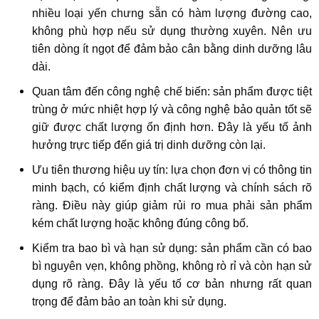
nhiều loại yến chưng sẵn có hàm lượng đường cao,
không phù hợp nếu sử dụng thường xuyên. Nên ưu
tiên dòng ít ngọt để đảm bảo cân bằng dinh dưỡng lâu
dài.
Quan tâm đến công nghệ chế biến: sản phẩm được tiệt
trùng ở mức nhiệt hợp lý và công nghệ bảo quản tốt sẽ
giữ được chất lượng ổn định hơn. Đây là yếu tố ảnh
hưởng trực tiếp đến giá trị dinh dưỡng còn lại.
Ưu tiên thương hiệu uy tín: lựa chọn đơn vị có thông tin
minh bạch, có kiểm định chất lượng và chính sách rõ
ràng. Điều này giúp giảm rủi ro mua phải sản phẩm
kém chất lượng hoặc không đúng công bố.
Kiểm tra bao bì và hạn sử dụng: sản phẩm cần có bao
bì nguyên vẹn, không phồng, không rò rỉ và còn hạn sử
dụng rõ ràng. Đây là yếu tố cơ bản nhưng rất quan
trọng để đảm bảo an toàn khi sử dụng.