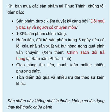
Khi bạn mua các sản phẩm tại Phúc Thịnh, chúng tôi
đảm bảo:
Sản phẩm được kiểm duyệt kỹ càng bởi "
Đội ngũ
y bác sỹ và người có chuyên môn
."
100% sản phẩm chính hãng.
Hoàn tiền, đổi trả sản phẩm trong 3 ngày nếu có
lỗi của nhà sản xuất và hư hỏng trong quá trình
vận chuyển. (Xem thêm:
Chính sách đổi trả
hàng
tại Sâm nấm Phúc Thịnh)
Giao hàng thu tiền, thanh toán online nhiều
phương thức.
Tích điểm đổi quà và nhiều ưu đãi theo sự kiện
khác.
Sản phẩm này không phải là thuốc, không có tác dụng
thay thế thuốc chữa bệnh