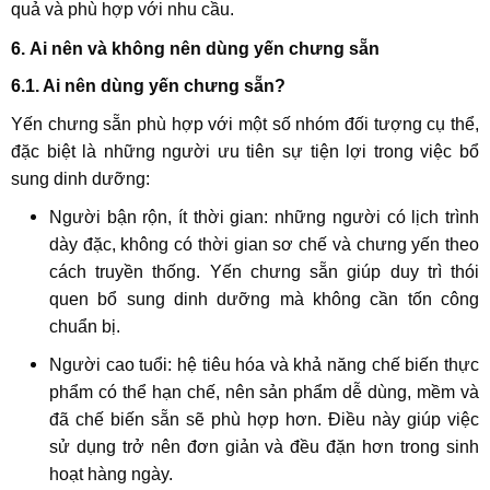
quả và phù hợp với nhu cầu.
6. Ai nên và không nên dùng yến chưng sẵn
6.1. Ai nên dùng yến chưng sẵn?
Yến chưng sẵn phù hợp với một số nhóm đối tượng cụ thể,
đặc biệt là những người ưu tiên sự tiện lợi trong việc bổ
sung dinh dưỡng:
Người bận rộn, ít thời gian: những người có lịch trình
dày đặc, không có thời gian sơ chế và chưng yến theo
cách truyền thống. Yến chưng sẵn giúp duy trì thói
quen bổ sung dinh dưỡng mà không cần tốn công
chuẩn bị.
Người cao tuổi: hệ tiêu hóa và khả năng chế biến thực
phẩm có thể hạn chế, nên sản phẩm dễ dùng, mềm và
đã chế biến sẵn sẽ phù hợp hơn. Điều này giúp việc
sử dụng trở nên đơn giản và đều đặn hơn trong sinh
hoạt hàng ngày.