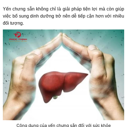
Yến chưng sẵn không chỉ là giải pháp tiện lợi mà còn giúp
việc bổ sung dinh dưỡng trở nên dễ tiếp cận hơn với nhiều
đối tượng.
Công dụng của yến chưng sẵn đối với sức khỏe