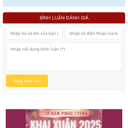
BÌNH LUẬN ĐÁNH GIÁ
Đăng bình luận