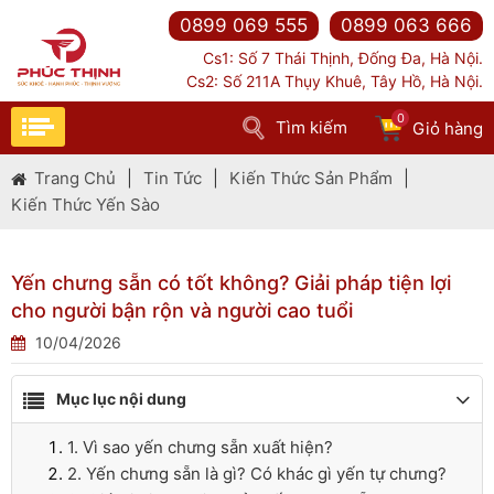
0899 069 555
0899 063 666
Cs1: Số 7 Thái Thịnh, Đống Đa, Hà Nội.
Cs2: Số 211A Thụy Khuê, Tây Hồ, Hà Nội.
0
Tìm kiếm
Giỏ hàng
Trang Chủ
|
Tin Tức
|
Kiến Thức Sản Phẩm
|
Kiến Thức Yến Sào
Yến chưng sẵn có tốt không? Giải pháp tiện lợi
cho người bận rộn và người cao tuổi
10/04/2026
Mục lục nội dung
1. Vì sao yến chưng sẵn xuất hiện?
2. Yến chưng sẵn là gì? Có khác gì yến tự chưng?