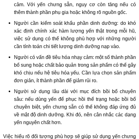
cảm. Với yến chưng sẵn, nguy cơ còn tăng nếu có
thêm thành phần phụ gia hoặc không rõ nguồn gốc.
Người cần kiểm soát khẩu phần dinh dưỡng: do khó
xác định chính xác hàm lượng yến thật trong mỗi hũ,
việc sử dụng có thể không phù hợp với những người
cần tính toán chi tiết lượng dinh dưỡng nạp vào.
Người có vấn đề tiêu hóa nhạy cảm: một số thành phần
bổ sung hoặc chất bảo quản trong sản phẩm có thể gây
khó chịu nếu hệ tiêu hóa yếu. Cần lựa chọn sản phẩm
đơn giản, ít thành phần để giảm rủi ro.
Người sử dụng lâu dài với mục đích bồi bổ chuyên
sâu: nếu dùng yến để phục hồi thể trạng hoặc bồi bổ
chuyên biệt, yến chưng sẵn có thể không đáp ứng đủ
về mật độ dinh dưỡng. Khi đó, nên cân nhắc các dạng
yến nguyên chất hơn.
Việc hiểu rõ đối tượng phù hợp sẽ giúp sử dụng yến chưng