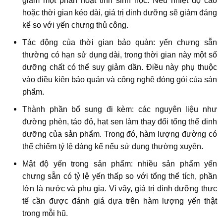
giảm một phần hoạt tính sinh học. Nếu nhiệt độ cao
hoặc thời gian kéo dài, giá trị dinh dưỡng sẽ giảm đáng
kể so với yến chưng thủ công.
Tác động của thời gian bảo quản: yến chưng sẵn
thường có hạn sử dụng dài, trong thời gian này một số
dưỡng chất có thể suy giảm dần. Điều này phụ thuộc
vào điều kiện bảo quản và công nghệ đóng gói của sản
phẩm.
Thành phần bổ sung đi kèm: các nguyên liệu như
đường phèn, táo đỏ, hạt sen làm thay đổi tổng thể dinh
dưỡng của sản phẩm. Trong đó, hàm lượng đường có
thể chiếm tỷ lệ đáng kể nếu sử dụng thường xuyên.
Mật độ yến trong sản phẩm: nhiều sản phẩm yến
chưng sẵn có tỷ lệ yến thấp so với tổng thể tích, phần
lớn là nước và phụ gia. Vì vậy, giá trị dinh dưỡng thực
tế cần được đánh giá dựa trên hàm lượng yến thật
trong mỗi hũ.