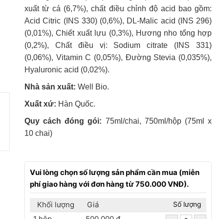
xuất từ cá (6,7%), chất điều chỉnh độ acid bao gồm:
Acid Citric (INS 330) (0,6%), DL-Malic acid (INS 296)
(0,01%), Chiết xuất lựu (0,3%), Hương nho tổng hợp
(0,2%), Chất điều vị: Sodium citrate (INS 331)
(0,06%), Vitamin C (0,05%), Đường Stevia (0,035%),
Hyaluronic acid (0,02%).
Nhà sản xuất:
Well Bio.
Xuất xứ:
Hàn Quốc.
Quy cách đóng gói:
75ml/chai, 750ml/hộp (75ml x
10 chai)
Vui lòng chọn số lượng sản phẩm cần mua (miễn
phí giao hàng với đơn hàng từ 750.000 VNĐ).
Khối lượng
Giá
Số lượng
1 hộp
500,000 đ