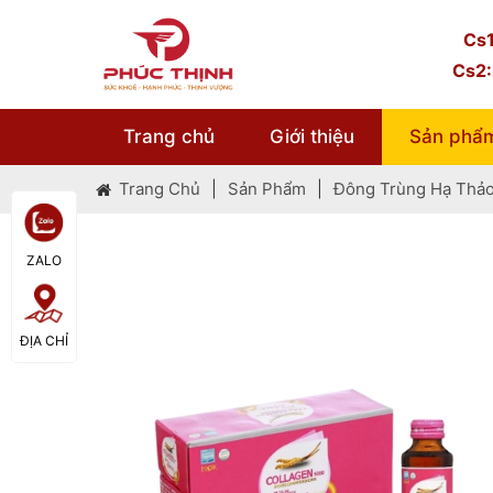
Cs1
Cs2:
T
c
Trang chủ
Giới thiệu
Sản phẩ
Co
ac
Trang Chủ
|
Sản Phẩm
|
Đông Trùng Hạ Thả
(0
đi
Đư
ZALO
N
X
ĐỊA CHỈ
Q