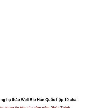
ng hạ thảo Well Bio Hàn Quốc hộp 10 chai
o
tại trang tin tức của sâm nấm Phúc Thịnh