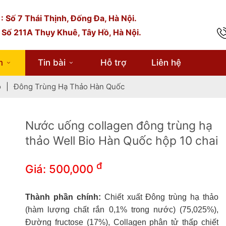
: Số 7 Thái Thịnh, Đống Đa, Hà Nội.
 Số 211A Thụy Khuê, Tây Hồ, Hà Nội.
hành phần chính:
Chiết xuất Đông trùng hạ thảo (hàm lượ
hất rắn 0,1% trong nước) (75,025%), Đường fructose (17%
m
Tin bài
Hỗ trợ
Liên hệ
llagen phân tử thấp chiết xuất từ cá (6,7%), chất điều chỉnh
id bao gồm: Acid Citric (INS 330) (0,6%), DL-Malic acid (INS 2
o
|
Đông Trùng Hạ Thảo Hàn Quốc
,01%), Chiết xuất lựu (0,3%), Hương nho tổng hợp (0,2%), C
ều vị: Sodium citrate (INS 331) (0,06%), Vitamin C (0,05
ờng Stevia (0,035%), Hyaluronic acid (0,02%).
Nước uống collagen đông trùng hạ
hà sản xuất:
Well Bio.
thảo Well Bio Hàn Quốc hộp 10 chai
uất xứ:
Hàn Quốc.
đ
Giá:
500,000
uy cách đóng gói:
75ml/chai, 750ml/hộp (75ml x 10 chai)
Thành phần chính:
Chiết xuất Đông trùng hạ thảo
(hàm lượng chất rắn 0,1% trong nước) (75,025%),
Đường fructose (17%), Collagen phân tử thấp chiết