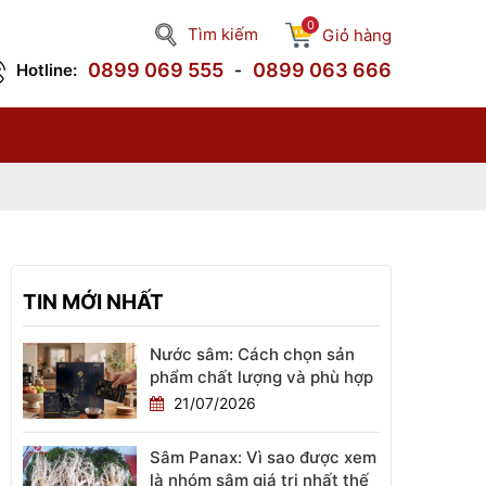
0
Tìm kiếm
Giỏ hàng
0899 069 555
0899 063 666
Hotline:
-
ng
),
 độ
96)
hất
%),
TIN MỚI NHẤT
Nước sâm: Cách chọn sản
phẩm chất lượng và phù hợp
21/07/2026
Sâm Panax: Vì sao được xem
là nhóm sâm giá trị nhất thế