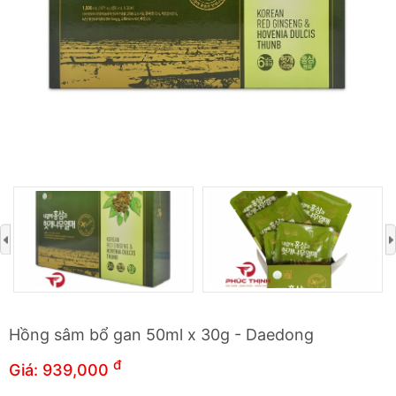
Nước ép lê (hơn 69% chất rắn, trong nước)
Mật ong núi cô đặc (trong nước)
Hồng sâm 6 năm tuổi (thành phần hồng sâm 70 mg/g,
hàm lượng rắn 60% trở lên, trong nước)
Tinh chất nấm
Taurine
Vitamin C
›
Natri citrat
Nhà sản xuất:
Daedong Korea Ginseng Ltd.
Xuất xứ:
Hàn Quốc.
Hồng sâm bổ gan 50ml x 30g - Daedong
Quy cách đóng gói:
50ml x 30 gói
đ
Giá:
939,000