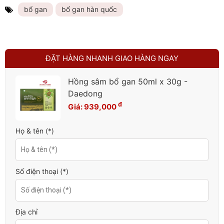
bổ gan
bổ gan hàn quốc
ĐẶT HÀNG NHANH GIAO HÀNG NGAY
Hồng sâm bổ gan 50ml x 30g -
Daedong
đ
Giá:
939,000
Họ & tên (*)
Số điện thoại (*)
Địa chỉ