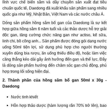
lĩnh vực chế biến sâm và dây chuyền sản xuất đạt tiêu
chuẩn quốc tế, Daedong đã xuất khẩu sản phẩm sang nhiều
quốc gia như Mỹ, Nhật Bản, Việt Nam và các nước châu Á.
Dòng sản phẩm hồng sâm bổ gan của Daedong là sự kết
hợp giữa hồng sâm 6 năm tuổi và các thảo dược hỗ trợ giải
độc gan, tăng cường chức năng gan như actiso, kế sữa,
linh chi, bồ công anh... Sản phẩm được đóng gói dạng nước
uống 50ml tiện lợi, sử dụng phù hợp cho người thường
xuyên dùng bia rượu, ăn uống thiếu điều độ, hoặc làm việc
căng thẳng kéo dài gây ảnh hưởng đến gan và thể lực. Đây
là dòng sản phẩm hướng đến chăm sóc gan chủ động, phù
hợp trong lối sống hiện đại.
2. Thành phần của hồng sâm bổ gan 50ml x 30g -
Daedong
Nước tinh khiết
Hỗn hợp thảo dược (hàm lượng rắn 70% trở lên), bao