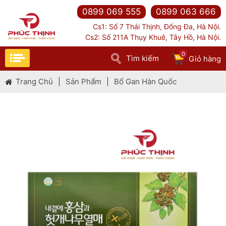
0899 069 555
0899 063 666
Cs1: Số 7 Thái Thịnh, Đống Đa, Hà Nội.
Cs2: Số 211A Thụy Khuê, Tây Hồ, Hà Nội.
Thành phần chính:
0
Nước tinh khiết
Tìm kiếm
Giỏ hàng
Hỗn hợp thảo dược (hàm lượng rắn 70% trở lên), bao
Trang Chủ
|
Sản Phẩm
|
Bổ Gan Hàn Quốc
gồm:
Oligosaccharide
Chiết xuất hovenia
Hồng sâm (7 mg/g, hàm lượng rắn 6% trở lên, nội
địa)
Mật ong (trong nước)
Hỗn hợp phương đông (tinh chất hovenia) cô đặc:
Chiết xuất hovenia (hàm lượng rắn 12% trở lên,
Trung Quốc)