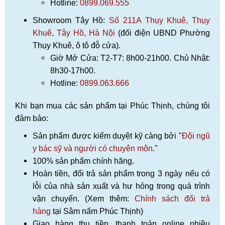
Hotline:
0899.069.555
Showroom Tây Hồ:
Số 211A Thụy Khuê, Thụy
Khuê, Tây Hồ, Hà Nội
(đối điện UBND Phường
Thụy Khuê, ô tô đỗ cửa).
Giờ Mở Cửa: T2-T7: 8h00-21h00. Chủ Nhật:
8h30-17h00.
Hotline:
0899.063.666
Khi bạn mua các sản phẩm tại Phúc Thịnh, chúng tôi
đảm bảo:
Sản phẩm được kiểm duyệt kỹ càng bởi "
Đội ngũ
y bác sỹ và người có chuyên môn
."
100% sản phẩm chính hãng.
Hoàn tiền, đổi trả sản phẩm trong 3 ngày nếu có
lỗi của nhà sản xuất và hư hỏng trong quá trình
vận chuyển. (Xem thêm:
Chính sách đổi trả
hàng
tại Sâm nấm Phúc Thịnh)
Giao hàng thu tiền, thanh toán online nhiều