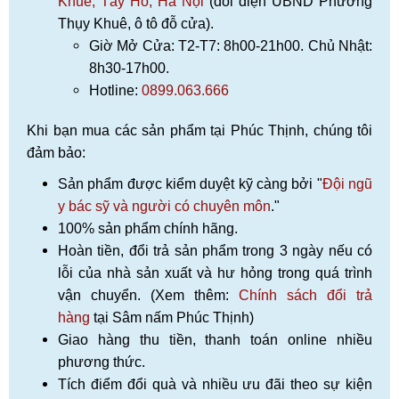
Khuê, Tây Hồ, Hà Nội
(đối điện UBND Phường
Thụy Khuê, ô tô đỗ cửa).
Giờ Mở Cửa: T2-T7: 8h00-21h00. Chủ Nhật:
8h30-17h00.
Hotline:
0899.063.666
Khi bạn mua các sản phẩm tại Phúc Thịnh, chúng tôi
đảm bảo:
Sản phẩm được kiểm duyệt kỹ càng bởi "
Đội ngũ
y bác sỹ và người có chuyên môn
."
100% sản phẩm chính hãng.
Hoàn tiền, đổi trả sản phẩm trong 3 ngày nếu có
lỗi của nhà sản xuất và hư hỏng trong quá trình
vận chuyển. (Xem thêm:
Chính sách đổi trả
hàng
tại Sâm nấm Phúc Thịnh)
Giao hàng thu tiền, thanh toán online nhiều
phương thức.
Tích điểm đổi quà và nhiều ưu đãi theo sự kiện