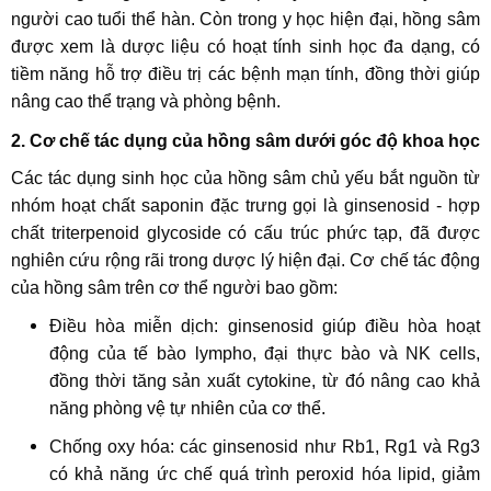
người cao tuổi thể hàn. Còn trong y học hiện đại, hồng sâm
được xem là dược liệu có hoạt tính sinh học đa dạng, có
tiềm năng hỗ trợ điều trị các bệnh mạn tính, đồng thời giúp
nâng cao thể trạng và phòng bệnh.
2. Cơ chế tác dụng của hồng sâm dưới góc độ khoa học
Các tác dụng sinh học của hồng sâm chủ yếu bắt nguồn từ
nhóm hoạt chất saponin đặc trưng gọi là ginsenosid - hợp
chất triterpenoid glycoside có cấu trúc phức tạp, đã được
nghiên cứu rộng rãi trong dược lý hiện đại. Cơ chế tác động
của hồng sâm trên cơ thể người bao gồm:
Điều hòa miễn dịch: ginsenosid giúp điều hòa hoạt
động của tế bào lympho, đại thực bào và NK cells,
đồng thời tăng sản xuất cytokine, từ đó nâng cao khả
năng phòng vệ tự nhiên của cơ thể.
Chống oxy hóa: các ginsenosid như Rb1, Rg1 và Rg3
có khả năng ức chế quá trình peroxid hóa lipid, giảm