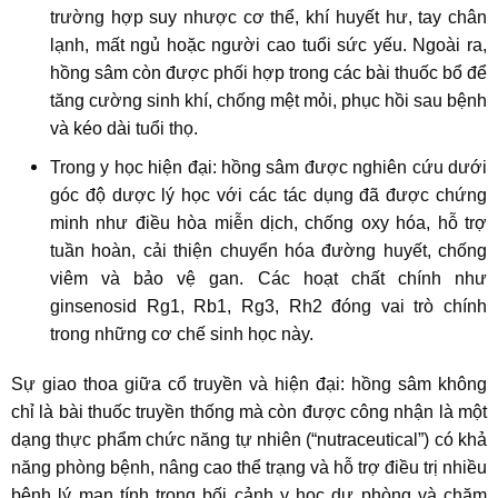
trường hợp suy nhược cơ thể, khí huyết hư, tay chân
lạnh, mất ngủ hoặc người cao tuổi sức yếu. Ngoài ra,
hồng sâm còn được phối hợp trong các bài thuốc bổ để
tăng cường sinh khí, chống mệt mỏi, phục hồi sau bệnh
và kéo dài tuổi thọ.
Trong y học hiện đại: hồng sâm được nghiên cứu dưới
góc độ dược lý học với các tác dụng đã được chứng
minh như điều hòa miễn dịch, chống oxy hóa, hỗ trợ
tuần hoàn, cải thiện chuyển hóa đường huyết, chống
viêm và bảo vệ gan. Các hoạt chất chính như
ginsenosid Rg1, Rb1, Rg3, Rh2 đóng vai trò chính
trong những cơ chế sinh học này.
Sự giao thoa giữa cổ truyền và hiện đại: hồng sâm không
chỉ là bài thuốc truyền thống mà còn được công nhận là một
dạng thực phẩm chức năng tự nhiên (“nutraceutical”) có khả
năng phòng bệnh, nâng cao thể trạng và hỗ trợ điều trị nhiều
bệnh lý mạn tính trong bối cảnh y học dự phòng và chăm