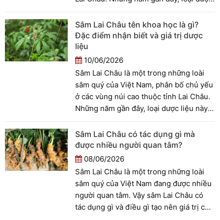
liệu này ngày càng được nhiều người
quan tâm nhờ giá trị kinh tế và tiềm
Sâm Lai Châu tên khoa học là gì?
năng ứng dụng trong chăm sóc sức
Đặc điểm nhận biết và giá trị dược
khỏe.
liệu
10/06/2026
Sâm Lai Châu là một trong những loài
sâm quý của Việt Nam, phân bố chủ yếu
ở các vùng núi cao thuộc tỉnh Lai Châu.
Những năm gần đây, loại dược liệu này
ngày càng nhận được sự quan tâm nhờ
giá trị kinh tế và tiềm năng ứng dụng
Sâm Lai Châu có tác dụng gì mà
trong chăm sóc sức khỏe. Vậy sâm Lai
được nhiều người quan tâm?
Châu tên khoa học là gì, có những đặc
08/06/2026
điểm nào để nhận biết và giá trị dược
Sâm Lai Châu là một trong những loài
liệu ra sao?
sâm quý của Việt Nam đang được nhiều
người quan tâm. Vậy sâm Lai Châu có
tác dụng gì và điều gì tạo nên giá trị của
loài sâm này? Hãy cùng tìm hiểu trong