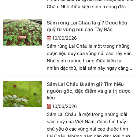
Châu. Nhờ điều kiện sinh trưởng đặc
thù cùng thành phần hoạt chất phong
phú, loài cây này ngày càng được quan
Sâm rừng Lai Châu là gì? Dược liệu
tâm trong lĩnh vực dược liệu, bảo tồn
quý từ vùng núi cao Tây Bắc
nguồn gen và phát triển kinh tế địa
10/06/2026
phương.
Sâm rừng Lai Châu là một trong những
dược liệu quý của vùng núi cao Tây Bắc.
Nhờ sinh trưởng trong điều kiện tự
nhiên đặc thù, loài sâm này ngày càng
nhận được sự quan tâm từ người tiêu
dùng và giới nghiên cứu.
Sâm Lai Châu là sâm gì? Tìm hiểu
nguồn gốc, đặc điểm và giá trị dược
liệu
10/06/2026
Sâm Lai Châu là một trong những loài
sâm quý của Việt Nam, được tìm thấy
chủ yếu ở các vùng núi cao thuộc tỉnh
Lai Châu. Những năm gần đây, loại dược