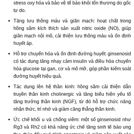
stress oxy hóa và bảo vệ tế bào khỏi tổn thương do gốc
tự do.
Tăng lưu thông máu và giãn mạch: hoạt chất trong
hồng sâm kích thích sản xuất nitric oxide (NO), giúp
giãn mạch nội mô, cải thiện lưu thông máu và ổn định
huyết áp.
Hỗ trợ chuyển hóa và ổn định đường huyết: ginsenosid
có tác dụng tăng nhạy cảm insulin và điều hòa chuyển
hóa glucose tại gan, cơ và mô mỡ, góp phần kiểm soát
đường huyết hiệu quả.
Tác dụng lên hệ thần kinh: hồng sâm cải thiện dẫn
truyền thần kinh cholinergic và tăng biểu hiện yếu tố
tăng trưởng thần kinh (NGF), từ đó hỗ trợ chức năng
nhận thức, trí nhớ và giảm căng thẳng thần kinh.
Ức chế khối u và chống viêm: một số ginsenosid như
Rg3 và Rh2 có khả năng ức chế tăng sinh tế bào ung