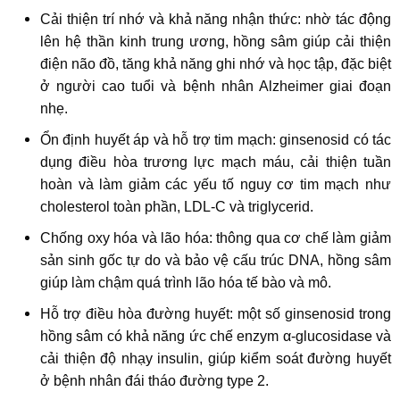
Cải thiện trí nhớ và khả năng nhận thức: nhờ tác động
lên hệ thần kinh trung ương, hồng sâm giúp cải thiện
điện não đồ, tăng khả năng ghi nhớ và học tập, đặc biệt
ở người cao tuổi và bệnh nhân Alzheimer giai đoạn
nhẹ.
Ổn định huyết áp và hỗ trợ tim mạch: ginsenosid có tác
dụng điều hòa trương lực mạch máu, cải thiện tuần
hoàn và làm giảm các yếu tố nguy cơ tim mạch như
cholesterol toàn phần, LDL-C và triglycerid.
Chống oxy hóa và lão hóa: thông qua cơ chế làm giảm
sản sinh gốc tự do và bảo vệ cấu trúc DNA, hồng sâm
giúp làm chậm quá trình lão hóa tế bào và mô.
Hỗ trợ điều hòa đường huyết: một số ginsenosid trong
hồng sâm có khả năng ức chế enzym α-glucosidase và
cải thiện độ nhạy insulin, giúp kiểm soát đường huyết
ở bệnh nhân đái tháo đường type 2.