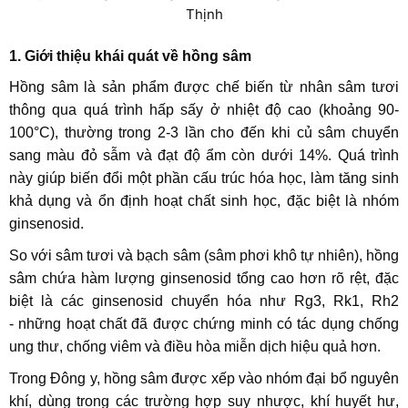
Thịnh
1. Giới thiệu khái quát về hồng sâm
Hồng sâm là sản phẩm được chế biến từ nhân sâm tươi
thông qua quá trình hấp sấy ở nhiệt độ cao (khoảng 90-
100°C), thường trong 2-3 lần cho đến khi củ sâm chuyển
sang màu đỏ sẫm và đạt độ ẩm còn dưới 14%. Quá trình
này giúp biến đổi một phần cấu trúc hóa học, làm tăng sinh
khả dụng và ổn định hoạt chất sinh học, đặc biệt là nhóm
ginsenosid.
So với sâm tươi và bạch sâm (sâm phơi khô tự nhiên), hồng
sâm chứa hàm lượng ginsenosid tổng cao hơn rõ rệt, đặc
biệt là các ginsenosid chuyển hóa như Rg3, Rk1, Rh2
- những hoạt chất đã được chứng minh có tác dụng chống
ung thư, chống viêm và điều hòa miễn dịch hiệu quả hơn.
Trong Đông y, hồng sâm được xếp vào nhóm đại bổ nguyên
khí, dùng trong các trường hợp suy nhược, khí huyết hư,