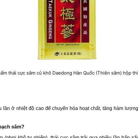
hẩm thái cực sâm củ khô Daedong Hàn Quốc (Thiên sâm) hộp thi
 lần ở nhiệt độ cao để chuyển hóa hoạt chất, tăng hàm lượn
 bạch sâm?
 (phơi khô tự nhiên), thái cực sâm trải qua nhiều lần hấp 