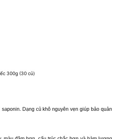
ếc 300g (30 củ)
g saponin. Dạng củ khô nguyên vẹn giúp bảo quản
sấy, màu đậm hơn, cấu trúc chắc hơn và hàm lượng