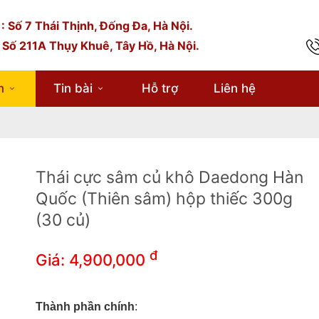
: Số 7 Thái Thịnh, Đống Đa, Hà Nội.
 Số 211A Thụy Khuê, Tây Hồ, Hà Nội.
hành phần chính
:
m
Tin bài
Hỗ trợ
Liên hệ
100% Taekuk (thái cực) sâm củ khô Hàn Quốc lớp thiên sâm
hà sản xuất:
DAEDONG KOREA GINSENG CO., LTD
uất xứ:
Hàn Quốc
Thái cực sâm củ khô Daedong Hàn
uy cách đóng gói:
300gr x 1 hộp
Quốc (Thiên sâm) hộp thiếc 300g
(30 củ)
đ
Giá:
4,900,000
Thành phần chính
: