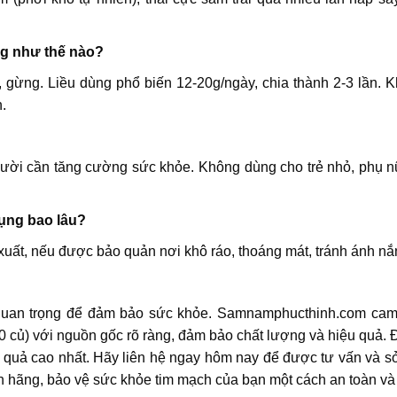
ng như thế nào?
ỏ, gừng. Liều dùng phổ biến 12-20g/ngày, chia thành 2-3 lần. 
.
ười cần tăng cường sức khỏe. Không dùng cho trẻ nhỏ, phụ n
ụng bao lâu?
ất, nếu được bảo quản nơi khô ráo, thoáng mát, tránh ánh nắng
quan trọng để đảm bảo sức khỏe. Samnamphucthinh.com cam
củ) với nguồn gốc rõ ràng, đảm bảo chất lượng và hiệu quả. 
u quả cao nhất. Hãy liên hệ ngay hôm nay để được tư vấn và 
h hãng, bảo vệ sức khỏe tim mạch của bạn một cách an toàn và