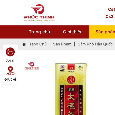
Cs1
Cs2:
T
Trang chủ
Giới thiệu
Sản phẩ
Trang Chủ
|
Sản Phẩm
|
Sâm Khô Hàn Quốc
N
X
ZALO
Q
ĐỊA CHỈ