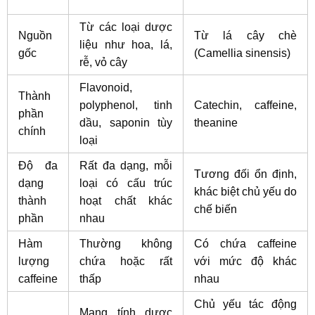
Từ các loại dược
Nguồn
Từ lá cây chè
liệu như hoa, lá,
gốc
(Camellia sinensis)
rễ, vỏ cây
Flavonoid,
Thành
polyphenol, tinh
Catechin, caffeine,
phần
dầu, saponin tùy
theanine
chính
loại
Độ đa
Rất đa dạng, mỗi
Tương đối ổn định,
dạng
loại có cấu trúc
khác biệt chủ yếu do
thành
hoạt chất khác
chế biến
phần
nhau
Hàm
Thường không
Có chứa caffeine
lượng
chứa hoặc rất
với mức độ khác
caffeine
thấp
nhau
Chủ yếu tác động
Mang tính dược