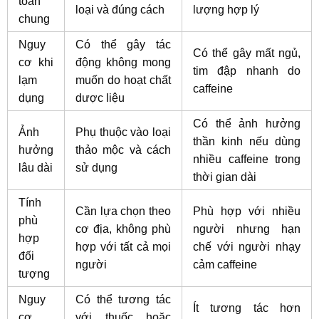
toàn
loại và đúng cách
lượng hợp lý
chung
Nguy
Có thể gây tác
Có thể gây mất ngủ,
cơ khi
động không mong
tim đập nhanh do
lạm
muốn do hoạt chất
caffeine
dụng
dược liệu
Có thể ảnh hưởng
Ảnh
Phụ thuộc vào loại
thần kinh nếu dùng
hưởng
thảo mộc và cách
nhiều caffeine trong
lâu dài
sử dụng
thời gian dài
Tính
Cần lựa chọn theo
Phù hợp với nhiều
phù
cơ địa, không phù
người nhưng hạn
hợp
hợp với tất cả mọi
chế với người nhạy
đối
người
cảm caffeine
tượng
Nguy
Có thể tương tác
Ít tương tác hơn
cơ
với thuốc hoặc