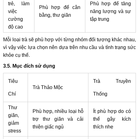
trẻ, làm
Phù hợp để tăng
Phù hợp để cân
việc
năng lượng và sự
bằng, thư giãn
cường
tập trung
độ cao
Mỗi loại trà sẽ phù hợp với từng nhóm đối tượng khác nhau,
vì vậy việc lựa chọn nên dựa trên nhu cầu và tình trạng sức
khỏe cụ thể.
3.5. Mục đích sử dụng
Tiêu
Trà Truyền
Trà Thảo Mộc
Chí
Thống
Thư
Phù hợp, nhiều loại hỗ
Ít phù hợp do có
giãn,
trợ thư giãn và cải
thể gây kích
giảm
thiện giấc ngủ
thích nhẹ
stress