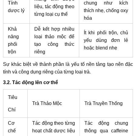
Tính
chung như kích
liệu, tác động theo
dược lý
thích nhẹ, chống oxy
từng loại cụ thể
hóa
Khả
Dễ kết hợp nhiều
Ít khi phối trộn, chủ
năng
loại thảo mộc để
yếu dùng đơn lẻ
phối
tạo công thức
hoặc blend nhẹ
trộn
riêng
Sự khác biệt về thành phần là yếu tố nền tảng tạo nên đặc
tính và công dụng riêng của từng loại trà.
3.2. Tác động lên cơ thể
Tiêu
Trà Thảo Mộc
Trà Truyền Thống
Chí
Cơ
Tác động theo từng
Tác động chung
chế
hoạt chất dược liệu
thông qua caffeine