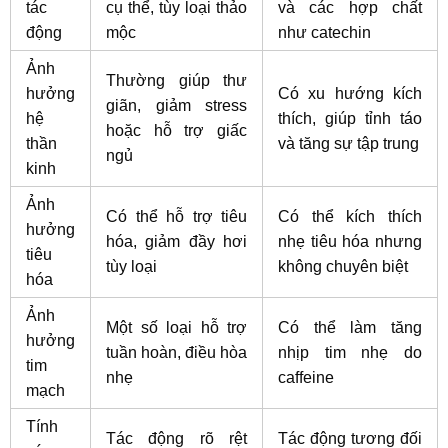
tác
cụ thể, tùy loại thảo
và các hợp chất
động
mộc
như catechin
Ảnh
Thường giúp thư
hưởng
Có xu hướng kích
giãn, giảm stress
hệ
thích, giúp tỉnh táo
hoặc hỗ trợ giấc
thần
và tăng sự tập trung
ngủ
kinh
Ảnh
Có thể hỗ trợ tiêu
Có thể kích thích
hưởng
hóa, giảm đầy hơi
nhẹ tiêu hóa nhưng
tiêu
tùy loại
không chuyên biệt
hóa
Ảnh
Một số loại hỗ trợ
Có thể làm tăng
hưởng
tuần hoàn, điều hòa
nhịp tim nhẹ do
tim
nhẹ
caffeine
mạch
Tính
Tác động rõ rệt
Tác động tương đối