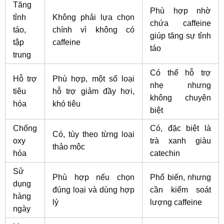
Tăng
Phù hợp nhờ
tỉnh
Không phải lựa chọn
chứa caffeine
táo,
chính vì không có
giúp tăng sự tỉnh
tập
caffeine
táo
trung
Có thể hỗ trợ
Hỗ trợ
Phù hợp, một số loại
nhẹ nhưng
tiêu
hỗ trợ giảm đầy hơi,
không chuyên
hóa
khó tiêu
biệt
Chống
Có, đặc biệt là
Có, tùy theo từng loại
oxy
trà xanh giàu
thảo mộc
hóa
catechin
Sử
Phù hợp nếu chọn
Phổ biến, nhưng
dụng
đúng loại và dùng hợp
cần kiểm soát
hàng
lý
lượng caffeine
ngày