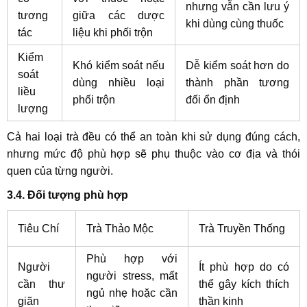
nhưng vẫn cần lưu ý
tương
giữa các dược
khi dùng cùng thuốc
tác
liệu khi phối trộn
Kiểm
Khó kiểm soát nếu
Dễ kiểm soát hơn do
soát
dùng nhiều loại
thành phần tương
liều
phối trộn
đối ổn định
lượng
Cả hai loại trà đều có thể an toàn khi sử dụng đúng cách,
nhưng mức độ phù hợp sẽ phụ thuộc vào cơ địa và thói
quen của từng người.
3.4. Đối tượng phù hợp
Tiêu Chí
Trà Thảo Mộc
Trà Truyền Thống
Phù hợp với
Người
Ít phù hợp do có
người stress, mất
cần thư
thể gây kích thích
ngủ nhẹ hoặc cần
giãn
thần kinh